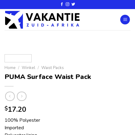
Home
/
Winkel
/
Waist Packs
PUMA Surface Waist Pack
17.20
$
100% Polyester
Imported