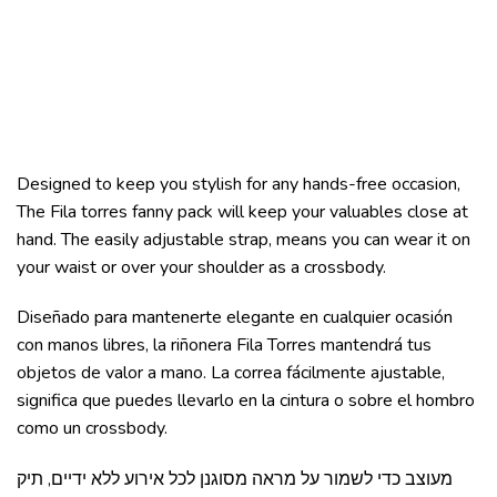
Designed to keep you stylish for any hands-free occasion,
The Fila torres fanny pack will keep your valuables close at
hand. The easily adjustable strap, means you can wear it on
your waist or over your shoulder as a crossbody.
Diseñado para mantenerte elegante en cualquier ocasión
con manos libres, la riñonera Fila Torres mantendrá tus
objetos de valor a mano. La correa fácilmente ajustable,
significa que puedes llevarlo en la cintura o sobre el hombro
como un crossbody.
מעוצב כדי לשמור על מראה מסוגנן לכל אירוע ללא ידיים, תיק