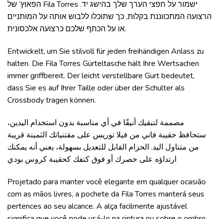
הפאוץ’ של Fila Torres ישמור על חפצי הערך שלך בהישג יד.
הרצועה המתכווננת בקלות, כך שתוכלו ללבוש אותה על המותניים
או על הכתף שלכם כרצועה אלכסונית.
Entwickelt, um Sie stilvoll für jeden freihändigen Anlass zu
halten. Die Fila Torres Gürteltasche hält Ihre Wertsachen
immer griffbereit. Der leicht verstellbare Gurt bedeutet,
dass Sie es auf Ihrer Taille oder über der Schulter als
Crossbody tragen können.
مصممة لتبقيك أنيقًا في أي مناسبة بدون استخدام اليدين،
ستحافظ حقيبة فاني من فيلا توريس على مقتنياتك الثمينة قريبة
من متناول اليد. الحزام القابل للتعديل بسهولة، يعني أنه يمكنك
ارتداؤه على خصرك أو فوق كتفك كحقيبة كروس بودي
Projetado para manter você elegante em qualquer ocasião
com as mãos livres, a pochete da Fila Torres manterá seus
pertences ao seu alcance. A alça facilmente ajustável
significa que você pode usá-lo na cintura ou sobre o ombro