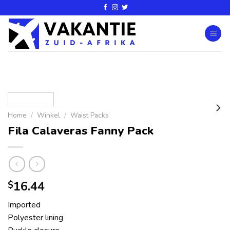
Home
/
Winkel
/
Waist Packs
Fila Calaveras Fanny Pack
16.44
$
Imported
Polyester lining