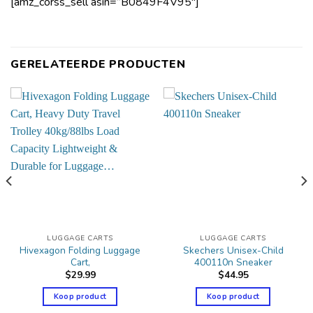
[amz_corss_sell asin=”B0849F4V95″]
GERELATEERDE PRODUCTEN
LUGGAGE CARTS
LUGGAGE CARTS
Hivexagon Folding Luggage
Skechers Unisex-Child
Cart,
400110n Sneaker
$
29.99
$
44.95
Koop product
Koop product