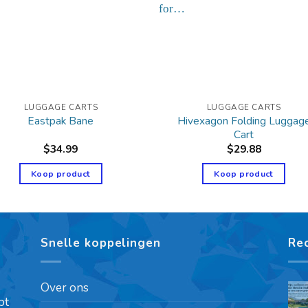
LUGGAGE CARTS
LUGGAGE CARTS
Hivexagon Folding Luggag
Eastpak Bane
Cart
$
34.99
$
29.88
Koop product
Koop product
Snelle koppelingen
Re
Over ons
pt