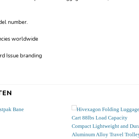
odel number.
ncies worldwide
ard Issue branding
TEN