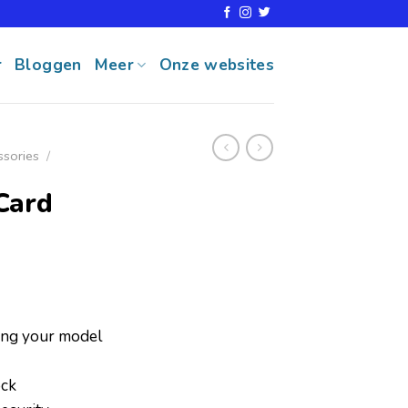
r
Bloggen
Meer
Onze websites
ssories
/
Card
ring your model
ock