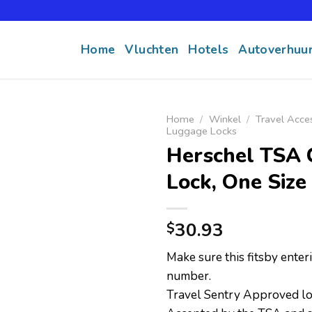
Home
Vluchten
Hotels
Autoverhuu
Home
/
Winkel
/
Travel Acce
Luggage Locks
Herschel TSA 
Lock, One Size
30.93
$
Make sure this fitsby ente
number.
Travel Sentry Approved l