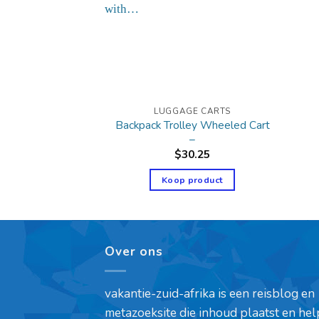
E CARTS
LUGGAGE CARTS
olley, Wheeled
Backpack Trolley Wheeled Cart
olley
–
4.99
$
30.25
product
Koop product
Over ons
vakantie-zuid-afrika is een reisblog en
metazoeksite die inhoud plaatst en hel