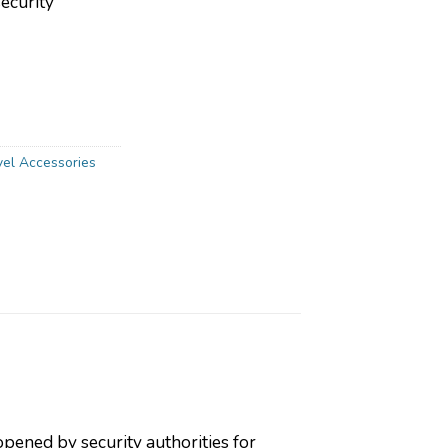
ecurity
vel Accessories
opened by security authorities for