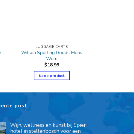
LUGGAGE CARTS
e
Wilson Sporting Goods Mens
Worn
$
18.99
Koop product
cente post
Wijn, wellness en kunst bij Spier
hotel in stellenbosch voor een