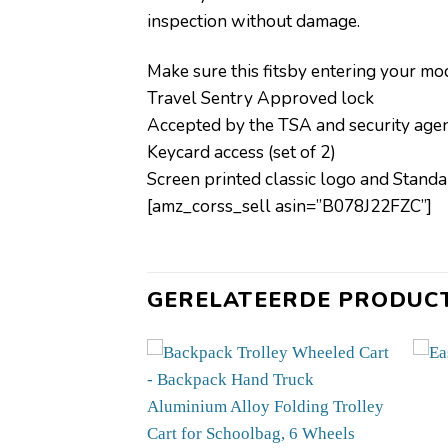
inspection without damage.
Make sure this fitsby entering your m
Travel Sentry Approved lock
Accepted by the TSA and security age
Keycard access (set of 2)
Screen printed classic logo and Stand
[amz_corss_sell asin=”B078J22FZC”]
GERELATEERDE PRODUC