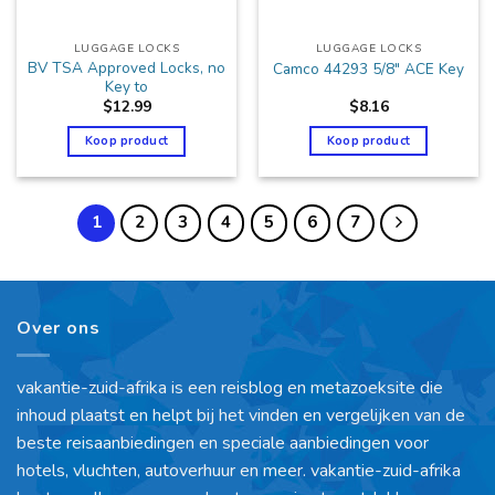
LUGGAGE LOCKS
LUGGAGE LOCKS
BV TSA Approved Locks, no
Camco 44293 5/8″ ACE Key
Key to
$
12.99
$
8.16
Koop product
Koop product
1
2
3
4
5
6
7
Over ons
vakantie-zuid-afrika is een reisblog en metazoeksite die
inhoud plaatst en helpt bij het vinden en vergelijken van de
beste reisaanbiedingen en speciale aanbiedingen voor
hotels, vluchten, autoverhuur en meer. vakantie-zuid-afrika