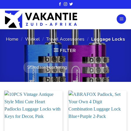
Home
/
Winkel
/
Travel Accessories
/
Luggage Locks
FILTER