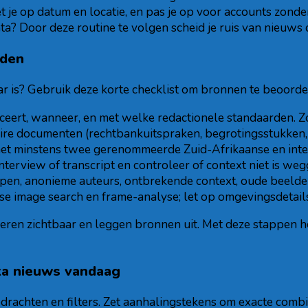
je op datum en locatie, en pas je op voor accounts zonder 
ata? Door deze routine te volgen scheid je ruis van nieuws 
jden
r is? Gebruik deze korte checklist om bronnen te beoordel
eert, wanneer, en met welke redactionele standaarden. Zoe
ire documenten (rechtbankuitspraken, begrotingsstukken, o
 met minstens twee gerenommeerde Zuid-Afrikaanse en interna
 interview of transcript en controleer of context niet is we
pen, anonieme auteurs, ontbrekende context, oude beelde
erse image search en frame-analyse; let op omgevingsdetails
igeren zichtbaar en leggen bronnen uit. Met deze stappen 
ika nieuws vandaag
rachten en filters. Zet aanhalingstekens om exacte combin