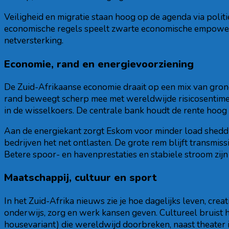
Veiligheid en migratie staan hoog op de agenda via pol
economische regels speelt zwarte economische empowerm
netversterking.
Economie, rand en energievoorziening
De Zuid-Afrikaanse economie draait op een mix van grond
rand beweegt scherp mee met wereldwijde risicosentiment
in de wisselkoers. De centrale bank houdt de rente hoog
Aan de energiekant zorgt Eskom voor minder load sheddi
bedrijven het net ontlasten. De grote rem blijft transmis
Betere spoor- en havenprestaties en stabiele stroom zijn
Maatschappij, cultuur en sport
In het Zuid-Afrika nieuws zie je hoe dagelijks leven, creat
onderwijs, zorg en werk kansen geven. Cultureel bruist 
housevariant) die wereldwijd doorbreken, naast theater i