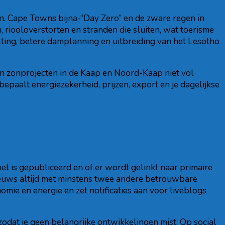
en. Cape Towns bijna-“Day Zero” en de zware regen in
, riooloverstorten en stranden die sluiten, wat toerisme
ilting, betere damplanning en uitbreiding van het Lesotho
 en zonprojecten in de Kaap en Noord-Kaap niet vol
epaalt energiezekerheid, prijzen, export en je dagelijkse
 het is gepubliceerd en of er wordt gelinkt naar primaire
nieuws altijd met minstens twee andere betrouwbare
mie en energie en zet notificaties aan voor liveblogs
odat je geen belangrijke ontwikkelingen mist. Op social