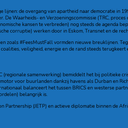
nge lijnen: de overgang van apartheid naar democratie in 1
chter. De Waarheids- en Verzoeningscommissie (TRC, proces
nomische kansen te verbreden) nog steeds de agenda bepal
che corruptie) werken door in Eskom, Transnet en de rech
gen zoals #FeesMustFall vormden nieuwe breuklijnen. Teg
alities, veiligheid, energie en de rand steeds terugkeert 
DC (regionale samenwerking) bemiddelt het bij politieke cri
motor voor buurlanden dankzij havens als Durban en Richa
rnationaal balanceert het tussen BRICS en westerse partne
delen) belangrijk is.
ition Partnership (JETP) en actieve diplomatie binnen de A