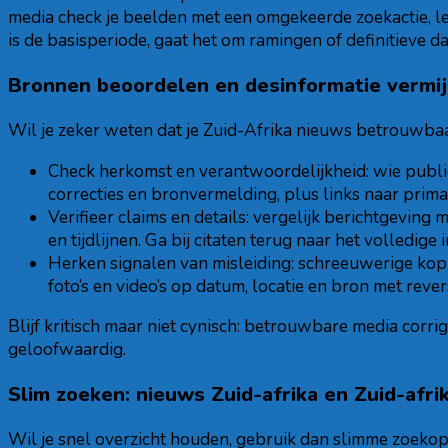
media check je beelden met een omgekeerde zoekactie, let 
is de basisperiode, gaat het om ramingen of definitieve d
Bronnen beoordelen en desinformatie vermi
Wil je zeker weten dat je Zuid-Afrika nieuws betrouwbaa
Check herkomst en verantwoordelijkheid: wie public
correcties en bronvermelding, plus links naar prima
Verifieer claims en details: vergelijk berichtgeving
en tijdlijnen. Ga bij citaten terug naar het volledige
Herken signalen van misleiding: schreeuwerige kop
foto’s en video’s op datum, locatie en bron met rev
Blijf kritisch maar niet cynisch: betrouwbare media corr
geloofwaardig.
Slim zoeken: nieuws Zuid-afrika en Zuid-afr
Wil je snel overzicht houden, gebruik dan slimme zoekopd