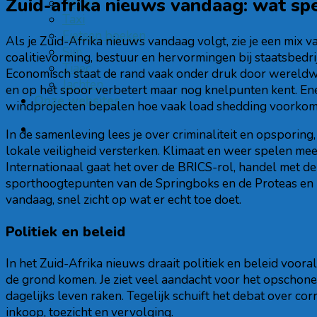
Zuid-afrika nieuws vandaag: wat spe
Reizen
Taxi
Fietsen boeken
Als je Zuid-Afrika nieuws vandaag volgt, zie je een mix v
Sim
coalitievorming, bestuur en hervormingen bij staatsbedrij
Tiaec
Economisch staat de rand vaak onder druk door wereldwijd
Jachten
en op het spoor verbetert maar nog knelpunten kent. En
Onze websites
windprojecten bepalen hoe vaak load shedding voorkomt 
In de samenleving lees je over criminaliteit en opsporing,
lokale veiligheid versterken. Klimaat en weer spelen me
Internationaal gaat het over de BRICS-rol, handel met d
sporthoogtepunten van de Springboks en de Proteas en upd
vandaag, snel zicht op wat er echt toe doet.
Politiek en beleid
In het Zuid-Afrika nieuws draait politiek en beleid voor
de grond komen. Je ziet veel aandacht voor het opschone
dagelijks leven raken. Tegelijk schuift het debat over c
inkoop, toezicht en vervolging.