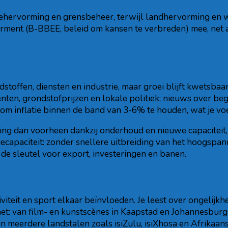
itiehervorming en grensbeheer, terwijl landhervorming en
ent (B-BBEE, beleid om kansen te verbreden) mee, net a
stoffen, diensten en industrie, maar groei blijft kwetsba
en, grondstofprijzen en lokale politiek; nieuws over beg
 om inflatie binnen de band van 3-6% te houden, wat je vo
ng dan voorheen dankzij onderhoud en nieuwe capaciteit, 
siecapaciteit: zonder snellere uitbreiding van het hoogspa
 de sleutel voor export, investeringen en banen.
iviteit en sport elkaar beïnvloeden. Je leest over ongelijkh
het: van film- en kunstscènes in Kaapstad en Johannesbur
n meerdere landstalen zoals isiZulu, isiXhosa en Afrikaans