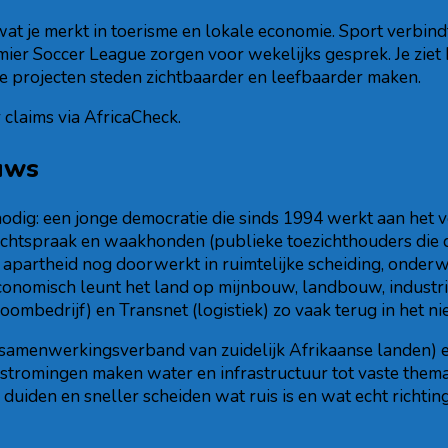
wat je merkt in toerisme en lokale economie. Sport verbin
emier Soccer League zorgen voor wekelijks gesprek. Je zie
e projecten steden zichtbaarder en leefbaarder maken.
claims via AfricaCheck.
euws
odig: een jonge democratie die sinds 1994 werkt aan het v
e rechtspraak en waakhonden (publieke toezichthouders d
an apartheid nog doorwerkt in ruimtelijke scheiding, onderw
onomisch leunt het land op mijnbouw, landbouw, industri
mbedrijf) en Transnet (logistiek) zo vaak terug in het ni
(samenwerkingsverband van zuidelijk Afrikaanse landen) en
rstromingen maken water en infrastructuur tot vaste thema
r duiden en sneller scheiden wat ruis is en wat echt richting