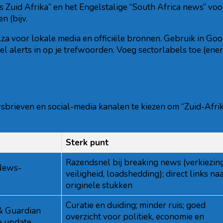
s Zuid Afrika” en het Engelstalige “South Africa news” vo
n (bijv.
:gov.za voor lokale media en officiële bronnen. Gebruik in G
el alerts in op je trefwoorden. Voeg sectorlabels toe (ene
uwsbrieven en social-media kanalen te kiezen om “Zuid-Afr
Sterk punt
Razendsnel bij breaking news (verkiezin
News-
veiligheid, loadshedding); direct links na
originele stukken
Curatie en duiding; minder ruis; goed
 & Guardian
overzicht voor politiek, economie en
e update