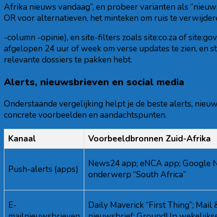
Afrika nieuws vandaag”, en probeer varianten als “nieuw
OR voor alternatieven, het minteken om ruis te verwijdere
-column -opinie), en site-filters zoals site:co.za of site
afgelopen 24 uur of week om verse updates te zien, en st
relevante dossiers te pakken hebt.
Alerts, nieuwsbrieven en social media
Onderstaande vergelijking helpt je de beste alerts, nie
concrete voorbeelden en aandachtspunten.
Kanaal
Voorbeeldbronnen Zuid-Afrika
News24 app; eNCA app; Google 
Push-alerts (apps)
onderwerp “South Africa”
E-
Daily Maverick “First Thing”; Mail
mailnieuwsbrieven
nieuwsbrief; GroundUp wekelijks