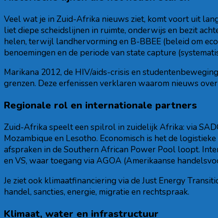
Veel wat je in Zuid-Afrika nieuws ziet, komt voort uit la
liet diepe scheidslijnen in ruimte, onderwijs en bezit a
helen, terwijl landhervorming en B-BBEE (beleid om eco
benoemingen en de periode van state capture (systematis
Marikana 2012, de HIV/aids-crisis en studentenbewegin
grenzen. Deze erfenissen verklaren waarom nieuws over co
Regionale rol en internationale partners
Zuid-Afrika speelt een spilrol in zuidelijk Afrika: via SA
Mozambique en Lesotho. Economisch is het de logistieke 
afspraken in de Southern African Power Pool loopt. Inte
en VS, waar toegang via AGOA (Amerikaanse handelsvoor
Je ziet ook klimaatfinanciering via de Just Energy Trans
handel, sancties, energie, migratie en rechtspraak.
Klimaat, water en infrastructuur