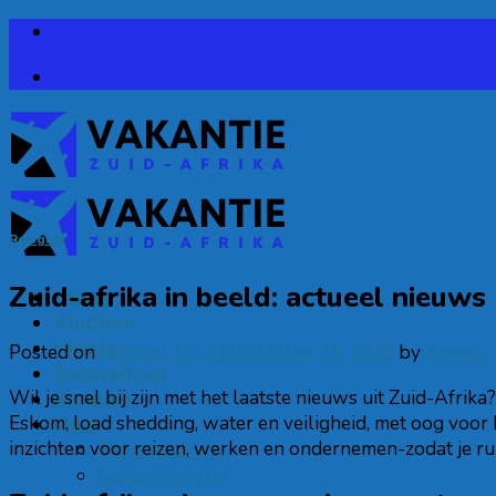
Reisgids
Zuid-afrika in beeld: actueel nieuw
Home
Vluchten
Hotels
Posted on
oktober 15, 2025
oktober 15, 2025
by
Akeem
Autoverhuur
Wil je snel bij zijn met het laatste nieuws uit Zuid-Afrika
Bloggen
Eskom, load shedding, water en veiligheid, met oog voor 
Meer
inzichten voor reizen, werken en ondernemen-zodat je ruis
Ticketnetwerk
Compenserend