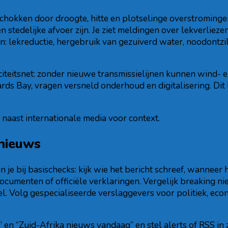
schokken door droogte, hitte en plotselinge overstroming
tedelijke afvoer zijn. Je ziet meldingen over lekverliezen
en: lekreductie, hergebruik van gezuiverd water, noodontz
riciteitsnet: zonder nieuwe transmissielijnen kunnen wind-
ds Bay, vragen versneld onderhoud en digitalisering. Dit b
naast internationale media voor context.
 nieuws
in je bij basischecks: kijk wie het bericht schreef, wanneer
ocumenten of officiële verklaringen. Vergelijk breaking 
. Volg gespecialiseerde verslaggevers voor politiek, econo
n “Zuid-Afrika nieuws vandaag” en stel alerts of RSS in z