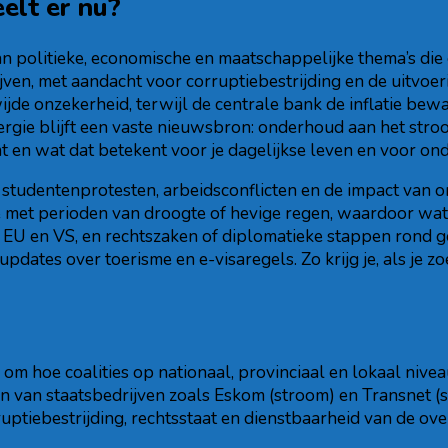
elt er nu?
an politieke, economische en maatschappelijke thema’s die 
ven, met aandacht voor corruptiebestrijding en de uitvoeri
e onzekerheid, terwijl de centrale bank de inflatie bewaa
ergie blijft een vaste nieuwsbron: onderhoud aan het str
en wat dat betekent voor je dagelijkse leven en voor on
 studentenprotesten, arbeidsconflicten en de impact van ong
e met perioden van droogte of hevige regen, waardoor wat
e EU en VS, en rechtszaken of diplomatieke stappen rond g
ates over toerisme en e-visaregels. Zo krijg je, als je z
al om hoe coalities op nationaal, provinciaal en lokaal ni
n van staatsbedrijven zoals Eskom (stroom) en Transnet (s
orruptiebestrijding, rechtsstaat en dienstbaarheid van de 