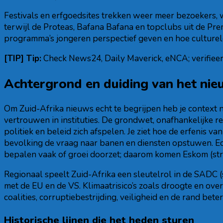
Festivals en erfgoedsites trekken weer meer bezoekers, 
terwijl de Proteas, Bafana Bafana en topclubs uit de Pr
programma’s jongeren perspectief geven en hoe culturel
[TIP] Tip:
Check News24, Daily Maverick, eNCA; verifieer 
Achtergrond en duiding van het ni
Om Zuid-Afrika nieuws echt te begrijpen heb je context n
vertrouwen in instituties. De grondwet, onafhankelijk
politiek en beleid zich afspelen. Je ziet hoe de erfenis v
bevolking de vraag naar banen en diensten opstuwen. Ec
bepalen vaak of groei doorzet; daarom komen Eskom (stroo
Regionaal speelt Zuid-Afrika een sleutelrol in de SADC 
met de EU en de VS. Klimaatrisico’s zoals droogte en ove
coalities, corruptiebestrijding, veiligheid en de rand bete
Historische lijnen die het heden sturen