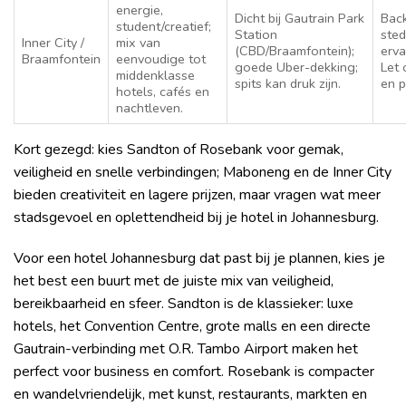
energie,
Dicht bij Gautrain Park
Bac
student/creatief;
Station
sted
Inner City /
mix van
(CBD/Braamfontein);
erva
Braamfontein
eenvoudige tot
goede Uber-dekking;
Let 
middenklasse
spits kan druk zijn.
en p
hotels, cafés en
nachtleven.
Kort gezegd: kies Sandton of Rosebank voor gemak,
veiligheid en snelle verbindingen; Maboneng en de Inner City
bieden creativiteit en lagere prijzen, maar vragen wat meer
stadsgevoel en oplettendheid bij je hotel in Johannesburg.
Voor een hotel Johannesburg dat past bij je plannen, kies je
het best een buurt met de juiste mix van veiligheid,
bereikbaarheid en sfeer. Sandton is de klassieker: luxe
hotels, het Convention Centre, grote malls en een directe
Gautrain-verbinding met O.R. Tambo Airport maken het
perfect voor business en comfort. Rosebank is compacter
en wandelvriendelijk, met kunst, restaurants, markten en