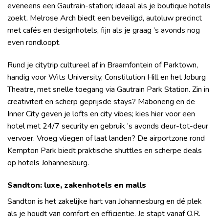
eveneens een Gautrain-station; ideaal als je boutique hotels
zoekt. Melrose Arch biedt een beveiligd, autoluw precinct
met cafés en designhotels, fijn als je graag ’s avonds nog
even rondloopt.
Rund je citytrip cultureel af in Braamfontein of Parktown,
handig voor Wits University, Constitution Hill en het Joburg
Theatre, met snelle toegang via Gautrain Park Station. Zin in
creativiteit en scherp geprijsde stays? Maboneng en de
Inner City geven je lofts en city vibes; kies hier voor een
hotel met 24/7 security en gebruik ’s avonds deur-tot-deur
vervoer. Vroeg vliegen of laat landen? De airportzone rond
Kempton Park biedt praktische shuttles en scherpe deals
op hotels Johannesburg.
Sandton: luxe, zakenhotels en malls
Sandton is het zakelijke hart van Johannesburg en dé plek
als je houdt van comfort en efficiëntie. Je stapt vanaf O.R.