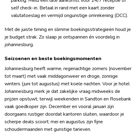
parking. Meld een late aankomst voor 24/7 receptie of
self check-in. Betaal in rand met een kaart zonder
valutatoeslag en vermijd ongunstige omrekening (DCC).
Met de juiste timing en slimme boekingsstrategieën houd je
je budget strak. Zo slaap je ontspannen én voordelig in
johannesburg.
Seizoenen en beste boekingsmomenten
Johannesburg heeft warme, regenachtige zomers (november
tot maart) met vaak middagonweer en droge, zonnige
winters (juni tot augustus) met koele nachten. Voor je hotel
Johannesburg merk je dat zakelijke vraag midweeks de
prijzen opstuwt, terwijl weekenden in Sandton en Rosebank
vaak goedkoper zijn. December en vooral januari zijn
doorgaans rustiger doordat kantoren sluiten, waardoor je
scherpe deals scoort; mei en augustus zijn fijne
schoudermaanden met gunstige tarieven.