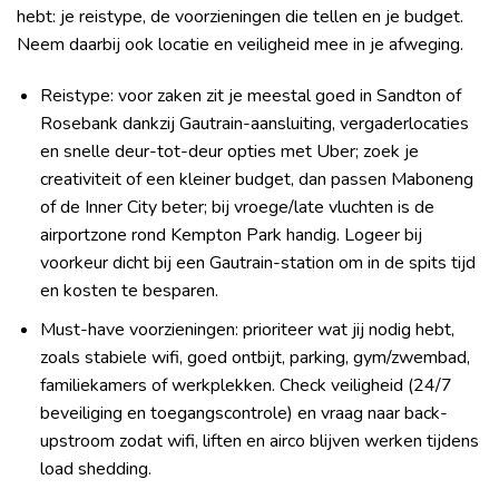
hebt: je reistype, de voorzieningen die tellen en je budget.
Neem daarbij ook locatie en veiligheid mee in je afweging.
Reistype: voor zaken zit je meestal goed in Sandton of
Rosebank dankzij Gautrain-aansluiting, vergaderlocaties
en snelle deur-tot-deur opties met Uber; zoek je
creativiteit of een kleiner budget, dan passen Maboneng
of de Inner City beter; bij vroege/late vluchten is de
airportzone rond Kempton Park handig. Logeer bij
voorkeur dicht bij een Gautrain-station om in de spits tijd
en kosten te besparen.
Must-have voorzieningen: prioriteer wat jij nodig hebt,
zoals stabiele wifi, goed ontbijt, parking, gym/zwembad,
familiekamers of werkplekken. Check veiligheid (24/7
beveiliging en toegangscontrole) en vraag naar back-
upstroom zodat wifi, liften en airco blijven werken tijdens
load shedding.