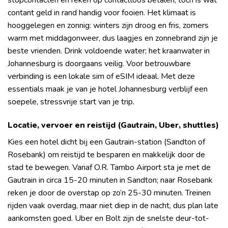
stopcontacten en reken op contactloos betalen; toch is wat
contant geld in rand handig voor fooien. Het klimaat is
hooggelegen en zonnig: winters zijn droog en fris, zomers
warm met middagonweer, dus laagjes en zonnebrand zijn je
beste vrienden. Drink voldoende water; het kraanwater in
Johannesburg is doorgaans veilig. Voor betrouwbare
verbinding is een lokale sim of eSIM ideaal. Met deze
essentials maak je van je hotel Johannesburg verblijf een
soepele, stressvrije start van je trip.
Locatie, vervoer en reistijd (Gautrain, Uber, shuttles)
Kies een hotel dicht bij een Gautrain-station (Sandton of
Rosebank) om reistijd te besparen en makkelijk door de
stad te bewegen. Vanaf O.R. Tambo Airport sta je met de
Gautrain in circa 15-20 minuten in Sandton; naar Rosebank
reken je door de overstap op zo’n 25-30 minuten. Treinen
rijden vaak overdag, maar niet diep in de nacht, dus plan late
aankomsten goed. Uber en Bolt zijn de snelste deur-tot-