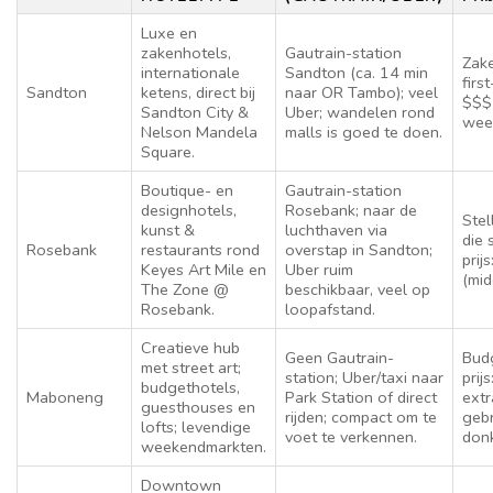
Luxe en
zakenhotels,
Gautrain-station
Zake
internationale
Sandton (ca. 14 min
first
Sandton
ketens, direct bij
naar OR Tambo); veel
$$$
Sandton City &
Uber; wandelen rond
wee
Nelson Mandela
malls is goed te doen.
Square.
Boutique- en
Gautrain-station
designhotels,
Rosebank; naar de
Stel
kunst &
luchthaven via
die 
Rosebank
restaurants rond
overstap in Sandton;
prij
Keyes Art Mile en
Uber ruim
(mid
The Zone @
beschikbaar, veel op
Rosebank.
loopafstand.
Creatieve hub
Geen Gautrain-
Budg
met street art;
station; Uber/taxi naar
prij
budgethotels,
Maboneng
Park Station of direct
extr
guesthouses en
rijden; compact om te
gebr
lofts; levendige
voet te verkennen.
donk
weekendmarkten.
Downtown