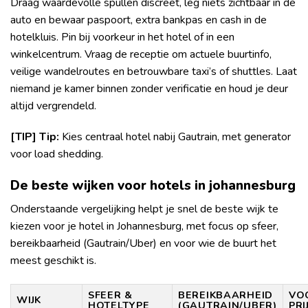
Draag waardevolle spullen discreet, leg niets zichtbaar in de
auto en bewaar paspoort, extra bankpas en cash in de
hotelkluis. Pin bij voorkeur in het hotel of in een
winkelcentrum. Vraag de receptie om actuele buurtinfo,
veilige wandelroutes en betrouwbare taxi’s of shuttles. Laat
niemand je kamer binnen zonder verificatie en houd je deur
altijd vergrendeld.
[TIP] Tip:
Kies centraal hotel nabij Gautrain, met generator
voor load shedding.
De beste wijken voor hotels in johannesburg
Onderstaande vergelijking helpt je snel de beste wijk te
kiezen voor je hotel in Johannesburg, met focus op sfeer,
bereikbaarheid (Gautrain/Uber) en voor wie de buurt het
meest geschikt is.
SFEER &
BEREIKBAARHEID
VO
WIJK
HOTELTYPE
(GAUTRAIN/UBER)
PRI