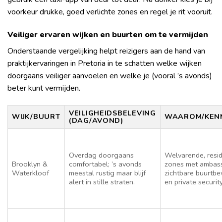
voorkeur drukke, goed verlichte zones en regel je rit vooruit.
Veiliger ervaren wijken en buurten om te vermijden
Onderstaande vergelijking helpt reizigers aan de hand van
praktijkervaringen in Pretoria in te schatten welke wijken
doorgaans veiliger aanvoelen en welke je (vooral ’s avonds)
beter kunt vermijden.
VEILIGHEIDSBELEVING
WIJK/BUURT
WAAROM/KEN
(DAG/AVOND)
Overdag doorgaans
Welvarende, resid
Brooklyn &
comfortabel; ’s avonds
zones met ambas
Waterkloof
meestal rustig maar blijf
zichtbare buurtb
alert in stille straten.
en private security