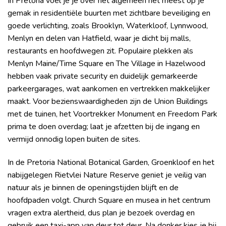
In Pretoria voel je je over het algemeen het meest op je
gemak in residentiële buurten met zichtbare beveiliging en
goede verlichting, zoals Brooklyn, Waterkloof, Lynnwood,
Menlyn en delen van Hatfield, waar je dicht bij malls,
restaurants en hoofdwegen zit. Populaire plekken als
Menlyn Maine/Time Square en The Village in Hazelwood
hebben vaak private security en duidelijk gemarkeerde
parkeergarages, wat aankomen en vertrekken makkelijker
maakt. Voor bezienswaardigheden zijn de Union Buildings
met de tuinen, het Voortrekker Monument en Freedom Park
prima te doen overdag; laat je afzetten bij de ingang en
vermijd onnodig lopen buiten de sites.
In de Pretoria National Botanical Garden, Groenkloof en het
nabijgelegen Rietvlei Nature Reserve geniet je veilig van
natuur als je binnen de openingstijden blijft en de
hoofdpaden volgt. Church Square en musea in het centrum
vragen extra alertheid, dus plan je bezoek overdag en
gebruik een taxi-app van deur tot deur. Na donker kies je bij