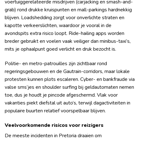
voertuiggerelateerde misdrijven (carjacking en smash-and-
grab) rond drukke kruispunten en mall-parkings hardnekkig
blijven. Loadshedding zorgt voor onverlichte straten en
kapotte verkeerslichten, waardoor je vooral in de
avondspits extra risico loopt. Ride-hailing apps worden
breder gebruikt en voelen vaak veiliger dan minibus-taxi’s,
mits je ophaalpunt goed verlicht en druk bezocht is.
Politie- en metro-patrouilles zijn zichtbaar rond
regeringsgebouwen en de Gautrain-corridors, maar lokale
protesten kunnen plots escaleren. Cyber- en bankfraude via
valse sms’jes en shoulder surfing bij geldautomaten nemen
toe, dus je houdt je pincode afgeschermd. Vlak voor
vakanties piekt diefstal uit auto’s, terwijl dagactiviteiten in
populaire buurten relatief voorspelbaar blijven.
Veelvoorkomende risicos voor reizigers
De meeste incidenten in Pretoria draaien om