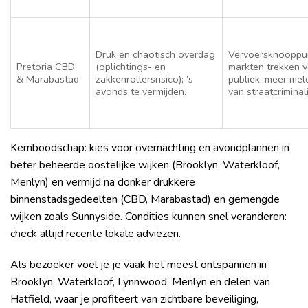
Druk en chaotisch overdag
Vervoersknooppu
Pretoria CBD
(oplichtings- en
markten trekken v
& Marabastad
zakkenrollersrisico); ’s
publiek; meer mel
avonds te vermijden.
van straatcriminali
Kernboodschap: kies voor overnachting en avondplannen in
beter beheerde oostelijke wijken (Brooklyn, Waterkloof,
Menlyn) en vermijd na donker drukkere
binnenstadsgedeelten (CBD, Marabastad) en gemengde
wijken zoals Sunnyside. Condities kunnen snel veranderen:
check altijd recente lokale adviezen.
Als bezoeker voel je je vaak het meest ontspannen in
Brooklyn, Waterkloof, Lynnwood, Menlyn en delen van
Hatfield, waar je profiteert van zichtbare beveiliging,