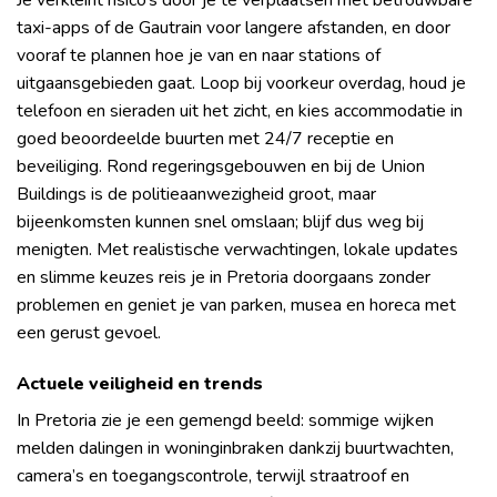
Je verkleint risico’s door je te verplaatsen met betrouwbare
taxi-apps of de Gautrain voor langere afstanden, en door
vooraf te plannen hoe je van en naar stations of
uitgaansgebieden gaat. Loop bij voorkeur overdag, houd je
telefoon en sieraden uit het zicht, en kies accommodatie in
goed beoordeelde buurten met 24/7 receptie en
beveiliging. Rond regeringsgebouwen en bij de Union
Buildings is de politieaanwezigheid groot, maar
bijeenkomsten kunnen snel omslaan; blijf dus weg bij
menigten. Met realistische verwachtingen, lokale updates
en slimme keuzes reis je in Pretoria doorgaans zonder
problemen en geniet je van parken, musea en horeca met
een gerust gevoel.
Actuele veiligheid en trends
In Pretoria zie je een gemengd beeld: sommige wijken
melden dalingen in woninginbraken dankzij buurtwachten,
camera’s en toegangscontrole, terwijl straatroof en