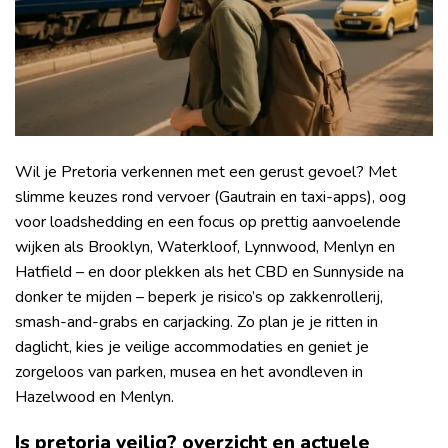
Wil je Pretoria verkennen met een gerust gevoel? Met
slimme keuzes rond vervoer (Gautrain en taxi-apps), oog
voor loadshedding en een focus op prettig aanvoelende
wijken als Brooklyn, Waterkloof, Lynnwood, Menlyn en
Hatfield – en door plekken als het CBD en Sunnyside na
donker te mijden – beperk je risico’s op zakkenrollerij,
smash-and-grabs en carjacking. Zo plan je je ritten in
daglicht, kies je veilige accommodaties en geniet je
zorgeloos van parken, musea en het avondleven in
Hazelwood en Menlyn.
Is pretoria veilig? overzicht en actuele