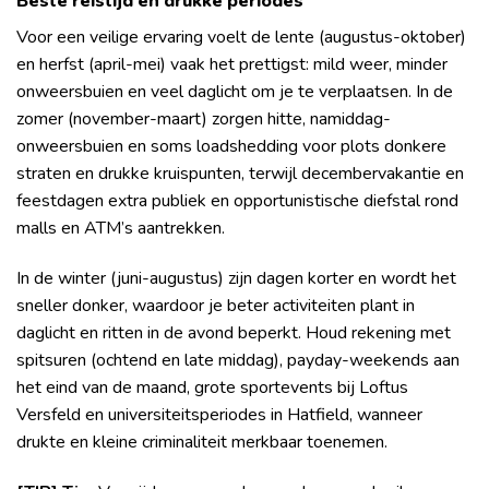
Beste reistijd en drukke periodes
Voor een veilige ervaring voelt de lente (augustus-oktober)
en herfst (april-mei) vaak het prettigst: mild weer, minder
onweersbuien en veel daglicht om je te verplaatsen. In de
zomer (november-maart) zorgen hitte, namiddag-
onweersbuien en soms loadshedding voor plots donkere
straten en drukke kruispunten, terwijl decembervakantie en
feestdagen extra publiek en opportunistische diefstal rond
malls en ATM’s aantrekken.
In de winter (juni-augustus) zijn dagen korter en wordt het
sneller donker, waardoor je beter activiteiten plant in
daglicht en ritten in de avond beperkt. Houd rekening met
spitsuren (ochtend en late middag), payday-weekends aan
het eind van de maand, grote sportevents bij Loftus
Versfeld en universiteitsperiodes in Hatfield, wanneer
drukte en kleine criminaliteit merkbaar toenemen.