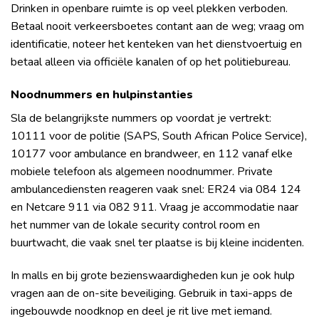
Drinken in openbare ruimte is op veel plekken verboden.
Betaal nooit verkeersboetes contant aan de weg; vraag om
identificatie, noteer het kenteken van het dienstvoertuig en
betaal alleen via officiële kanalen of op het politiebureau.
Noodnummers en hulpinstanties
Sla de belangrijkste nummers op voordat je vertrekt:
10111 voor de politie (SAPS, South African Police Service),
10177 voor ambulance en brandweer, en 112 vanaf elke
mobiele telefoon als algemeen noodnummer. Private
ambulancediensten reageren vaak snel: ER24 via 084 124
en Netcare 911 via 082 911. Vraag je accommodatie naar
het nummer van de lokale security control room en
buurtwacht, die vaak snel ter plaatse is bij kleine incidenten.
In malls en bij grote bezienswaardigheden kun je ook hulp
vragen aan de on-site beveiliging. Gebruik in taxi-apps de
ingebouwde noodknop en deel je rit live met iemand.