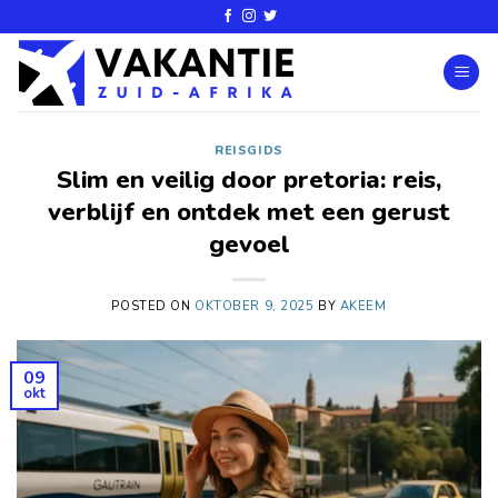
REISGIDS
Slim en veilig door pretoria: reis,
verblijf en ontdek met een gerust
gevoel
POSTED ON
OKTOBER 9, 2025
BY
AKEEM
09
okt