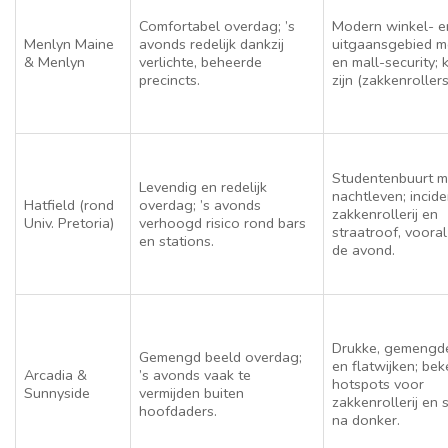
Comfortabel overdag; ’s
Modern winkel- e
Menlyn Maine
avonds redelijk dankzij
uitgaansgebied 
& Menlyn
verlichte, beheerde
en mall-security; 
precincts.
zijn (zakkenrollers
Studentenbuurt m
Levendig en redelijk
nachtleven; incide
Hatfield (rond
overdag; ’s avonds
zakkenrollerij en
Univ. Pretoria)
verhoogd risico rond bars
straatroof, vooral
en stations.
de avond.
Drukke, gemengd
Gemengd beeld overdag;
en flatwijken; be
Arcadia &
’s avonds vaak te
hotspots voor
Sunnyside
vermijden buiten
zakkenrollerij en 
hoofdaders.
na donker.