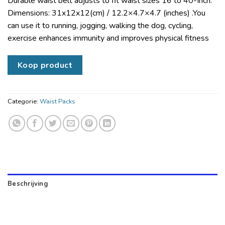
Durable waist belt adjusts to fit waist sizes 16 to 40-Inch.
Dimensions: 31x12x12(cm) / 12.2×4.7×4.7 (inches) .You
can use it to running, jogging, walking the dog, cycling,
exercise enhances immunity and improves physical fitness
Koop product
Categorie:
Waist Packs
Beschrijving