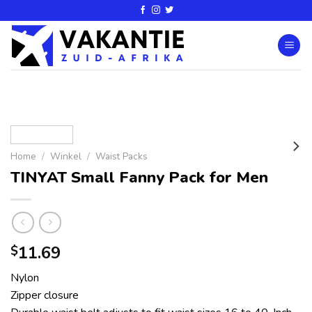
Home
/
Winkel
/
Waist Packs
TINYAT Small Fanny Pack for Men
11.69
$
Nylon
Zipper closure