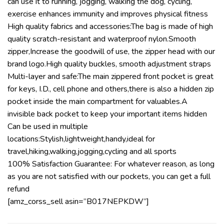
can use it to running, jogging, walking the dog, cycling,
exercise enhances immunity and improves physical fitness
High quality fabrics and accessories:The bag is made of high
quality scratch-resistant and waterproof nylon.Smooth
zipper,Increase the goodwill of use, the zipper head with our
brand logo.High quality buckles, smooth adjustment straps
Multi-layer and safe:The main zippered front pocket is great
for keys, I.D., cell phone and others,there is also a hidden zip
pocket inside the main compartment for valuables.A
invisible back pocket to keep your important items hidden
Can be used in multiple
locations:Stylish,lightweight,handy,ideal for
travel,hiking,walking,jogging,cycling and all sports
100% Satisfaction Guarantee: For whatever reason, as long
as you are not satisfied with our pockets, you can get a full
refund
[amz_corss_sell asin=”B017NEPKDW”]