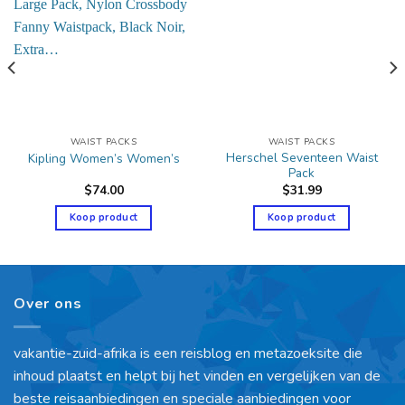
WAIST PACKS
WAIST PACKS
Herschel Seventeen Waist
Kipling Women’s Women’s
Pack
$
74.00
$
31.99
Koop product
Koop product
Over ons
vakantie-zuid-afrika is een reisblog en metazoeksite die
inhoud plaatst en helpt bij het vinden en vergelijken van de
beste reisaanbiedingen en speciale aanbiedingen voor