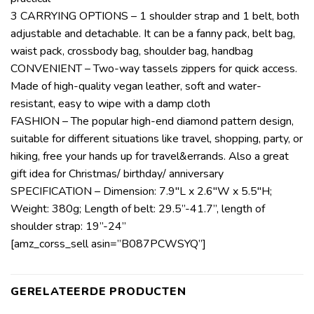
3 CARRYING OPTIONS – 1 shoulder strap and 1 belt, both
adjustable and detachable. It can be a fanny pack, belt bag,
waist pack, crossbody bag, shoulder bag, handbag
CONVENIENT – Two-way tassels zippers for quick access.
Made of high-quality vegan leather, soft and water-
resistant, easy to wipe with a damp cloth
FASHION – The popular high-end diamond pattern design,
suitable for different situations like travel, shopping, party, or
hiking, free your hands up for travel&errands. Also a great
gift idea for Christmas/ birthday/ anniversary
SPECIFICATION – Dimension: 7.9″L x 2.6″W x 5.5″H;
Weight: 380g; Length of belt: 29.5”-41.7”, length of
shoulder strap: 19”-24”
[amz_corss_sell asin=”B087PCWSYQ”]
GERELATEERDE PRODUCTEN