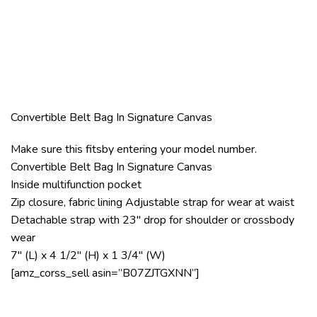
Convertible Belt Bag In Signature Canvas
Make sure this fitsby entering your model number.
Convertible Belt Bag In Signature Canvas
Inside multifunction pocket
Zip closure, fabric lining Adjustable strap for wear at waist
Detachable strap with 23″ drop for shoulder or crossbody
wear
7″ (L) x 4 1/2″ (H) x 1 3/4″ (W)
[amz_corss_sell asin=”B07ZJTGXNN”]