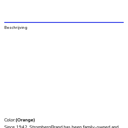
Beschrijving
Color:
(Orange)
Since 1942, StrombergBrand has been family-owned and