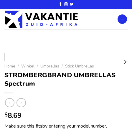
Home
/
Winkel
/
Umbrellas
/
Stick Umbrellas
STROMBERGBRAND UMBRELLAS
Spectrum
8.69
$
Make sure this fitsby entering your model number.