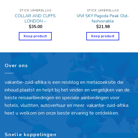
STICK UMBRELLAS
STICK UMBRELLAS
COLLAR AND CUFFS
VIVI SKY Pagoda Peak Old-
LONDON –
fashionable
$
35.00
$
21.98
Koop product
Koop product
Over ons
vakantie-zuid-afrika is een reisblog en metazoeksite die
inhoud plaatst en helpt bij het vinden en vergelijken van de
beste reisaanbiedingen en speciale aanbiedingen voor
hotels, vluchten, autoverhuur en meer. vakantie-zuid-afrika
heet u welkom om onze beste ervaring te ontdekken.
Snelle koppelingen