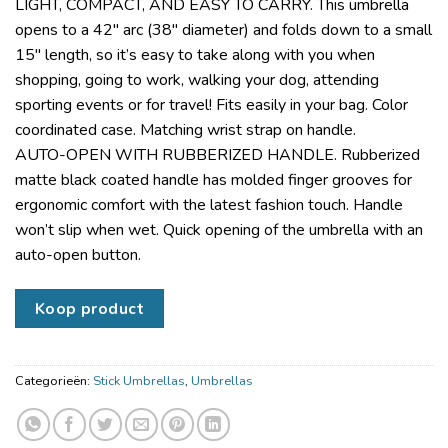
LIGHT, COMPACT, AND EASY TO CARRY. This umbrella
opens to a 42″ arc (38″ diameter) and folds down to a small
15″ length, so it’s easy to take along with you when
shopping, going to work, walking your dog, attending
sporting events or for travel! Fits easily in your bag. Color
coordinated case. Matching wrist strap on handle.
AUTO-OPEN WITH RUBBERIZED HANDLE. Rubberized
matte black coated handle has molded finger grooves for
ergonomic comfort with the latest fashion touch. Handle
won’t slip when wet. Quick opening of the umbrella with an
auto-open button.
Koop product
Categorieën:
Stick Umbrellas
,
Umbrellas