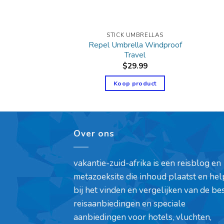
UMBRELLAS
STICK UMBRELLAS
Y Inverted
Repel Umbrella Windproof
a,Double
Travel
2.28
$
29.99
product
Koop product
Over ons
vakantie-zuid-afrika is een reisblog en
metazoeksite die inhoud plaatst en hel
bij het vinden en vergelijken van de be
reisaanbiedingen en speciale
aanbiedingen voor hotels, vluchten,