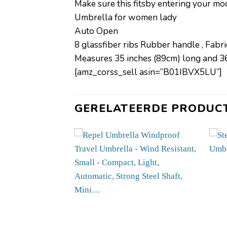
Make sure this fitsby entering your m
Umbrella for women lady
Auto Open
8 glassfiber ribs Rubber handle , Fabri
Measures 35 inches (89cm) long and 36
[amz_corss_sell asin=”B01IBVX5LU”]
GERELATEERDE PRODUC