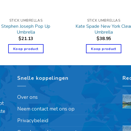
STICK UMBRELLAS
STICK UMBRELLAS
Stephen Joseph Pop Up
Kate Spade New York Clea
Umbrella
Umbrella
$
21.13
$
38.95
Koop product
Koop product
Snelle koppelingen
Re
Over ons
pt
Neem contact met ons op
ste
Privacybeleid