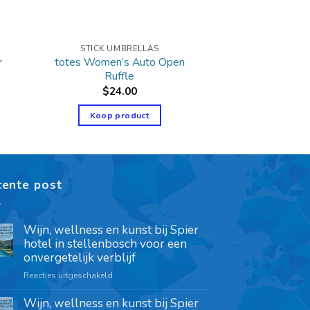
STICK UMBRELLAS
r
totes Women’s Auto Open
Ruffle
$
24.00
Koop product
cente post
Wijn, wellness en kunst bij Spier
hotel in stellenbosch voor een
onvergetelijk verblijf
Reacties uitgeschakeld
Wijn, wellness en kunst bij Spier