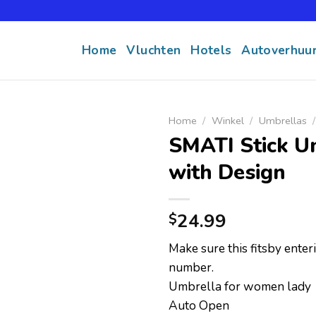
Home
Vluchten
Hotels
Autoverhuu
Home
/
Winkel
/
Umbrellas
/
SMATI Stick U
with Design
24.99
$
Make sure this fitsby ente
number.
Umbrella for women lady
Auto Open