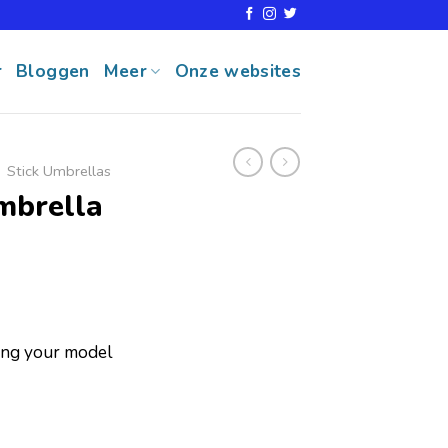
r
Bloggen
Meer
Onze websites
Stick Umbrellas
mbrella
ring your model