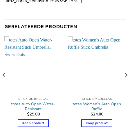
[amz_corss_sell asin=”B06XS6T5SC”]
GERELATEERDE PRODUCTEN
STICK UMBRELLAS
STICK UMBRELLAS
totes Auto Open Water-
totes Women’s Auto Open
Resistant
Ruffle
$
29.00
$
24.00
Koop product
Koop product