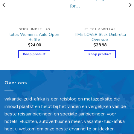
STICK UMBRELLAS
STICK UMBRELLAS
totes Women’s Auto Open
TIME LOVER Stick Umbrella
Ruffle
Oversize
$
24.00
$
28.98
Koop product
Koop product
Over ons
vakantie-zuid-afrika is een reisblog en metazoeksite die
inhoud plaatst en helpt bij het vinden en vergelijken van de
beste reisaanbiedingen en speciale aanbiedingen voor
hotels, vluchten, autoverhuur en meer. vakantie-zuid-afrika
heet u welkom om onze beste ervaring te ontdekken.