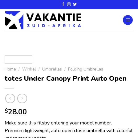
Home
/
Winkel
/
Umbrellas
/
Folding Umbrellas
totes Under Canopy Print Auto Open
28.00
$
Make sure this fitsby entering your model number.
Premium lightweight, auto open close umbrella with colorful