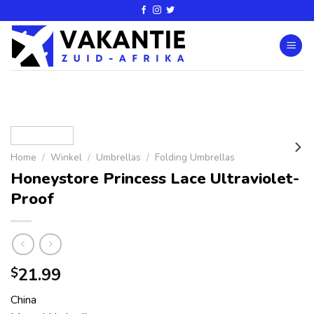
Home
/
Winkel
/
Umbrellas
/
Folding Umbrellas
Honeystore Princess Lace Ultraviolet-
Proof
21.99
$
China