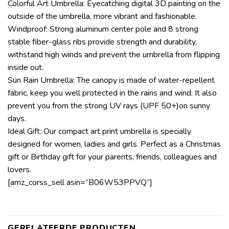
Colorful Art Umbrella: Eyecatching digital 3D painting on the
outside of the umbrella, more vibrant and fashionable.
Windproof: Strong aluminum center pole and 8 strong
stable fiber-glass ribs provide strength and durability,
withstand high winds and prevent the umbrella from flipping
inside out.
Sun Rain Umbrella: The canopy is made of water-repellent
fabric, keep you well protected in the rains and wind. It also
prevent you from the strong UV rays (UPF 50+)on sunny
days.
Ideal Gift: Our compact art print umbrella is specially
designed for women, ladies and girls. Perfect as a Christmas
gift or Birthday gift for your parents, friends, colleagues and
lovers.
[amz_corss_sell asin=”B06W53PPVQ”]
GERELATEERDE PRODUCTEN