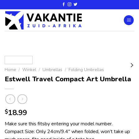
Home
/
Winkel
/
Umbrellas
/
Folding Umbrellas
Estwell Travel Compact Art Umbrella
18.99
$
Make sure this fitsby entering your model number.
Compact Size: Only 24cm/9.4″ when folded, won’t take up