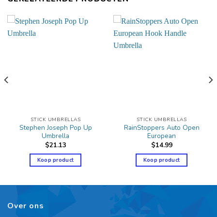
STICK UMBRELLAS
STICK UMBRELLAS
Stephen Joseph Pop Up
RainStoppers Auto Open
Umbrella
European
$
21.13
$
14.99
Koop product
Koop product
Over ons