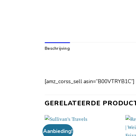
Beschrijving
[amz_corss_sell asin=”B00VTRYB1C”]
GERELATEERDE PRODUC
Aanbieding!