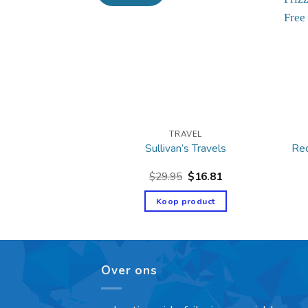
AVEL
TRAVEL
ts International
Sullivan’s Travels
Red
9.59
$
29.95
$
16.81
product
Koop product
Over ons