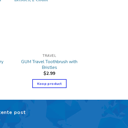
TRAVEL
ry
GUM Travel Toothbrush with
Bristles
$
2.99
Koop product
cente post