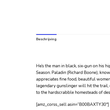
Beschrijving
He’s the man in black, six-gun on his 
Season. Paladin (Richard Boone), knows 
appreciates fine food, beautiful women, 
legendary gunslinger will hit the trai
to the hardscrabble homesteads of desp
[amz_corss_sell asin=”B00BAXTY30″]