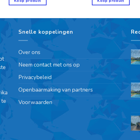
Koop product
Koop product
Snelle koppelingen
Re
Over ons
pt
Neem contact met ons op
ste
Privacybeleid
Openbaarmaking van partners
rika
 te
Voorwaarden