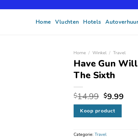
Home
Vluchten
Hotels
Autoverhuu
Home
/
Winkel
/
Travel
Have Gun Will 
The Sixth
14.99
9.99
$
$
Koop product
Categorie:
Travel