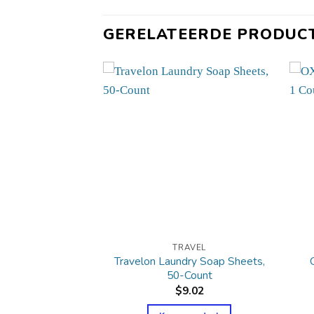
GERELATEERDE PRODUC
AVEL
TRAVEL
ealing Dry Skin
Travelon Laundry Soap Sheets,
tion,
50-Count
6.81
$
9.02