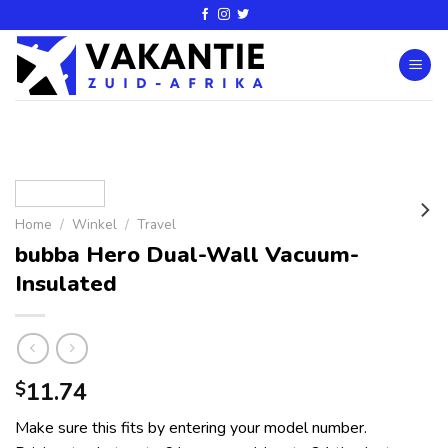
Home
/
Winkel
/
Travel
bubba Hero Dual-Wall Vacuum-
Insulated
11.74
$
Make sure this fits by entering your model number.