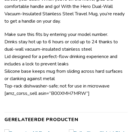
comfortable handle and go! With the Hero Dual-Wall
Vacuum-Insulated Stainless Steel Travel Mug, you’re ready
to get a handle on your day.
Make sure this fits by entering your model number.
Drinks stay hot up to 6 hours or cold up to 24 thanks to
dual-wall vacuum-insulated stainless steel
Lid designed for a perfect-flow drinking experience and
includes a lock to prevent leaks
Silicone base keeps mug from sliding across hard surfaces
or clanking against metal
Top-rack dishwasher-safe; not for use in microwave
[amz_corss_sell asin=”B00XMH7MRW”]
GERELATEERDE PRODUCTEN