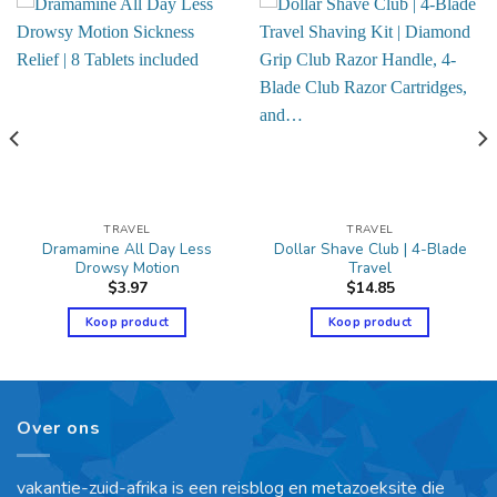
TRAVEL
TRAVEL
Dramamine All Day Less
Dollar Shave Club | 4-Blade
Drowsy Motion
Travel
$
3.97
$
14.85
Koop product
Koop product
Over ons
vakantie-zuid-afrika is een reisblog en metazoeksite die