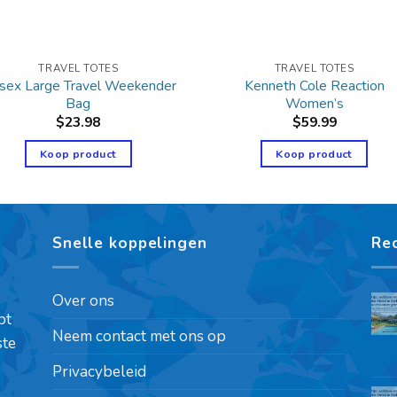
TRAVEL TOTES
TRAVEL TOTES
isex Large Travel Weekender
Kenneth Cole Reaction
Bag
Women’s
$
23.98
$
59.99
Koop product
Koop product
Snelle koppelingen
Re
Over ons
pt
Neem contact met ons op
ste
Privacybeleid