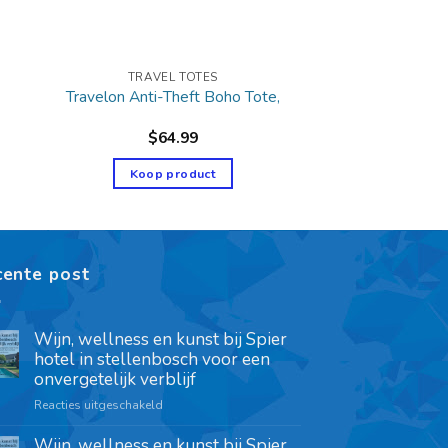
TRAVEL TOTES
Travelon Anti-Theft Boho Tote,
$
64.99
Koop product
cente post
Wijn, wellness en kunst bij Spier
hotel in stellenbosch voor een
onvergetelijk verblijf
Reacties uitgeschakeld
Wijn, wellness en kunst bij Spier