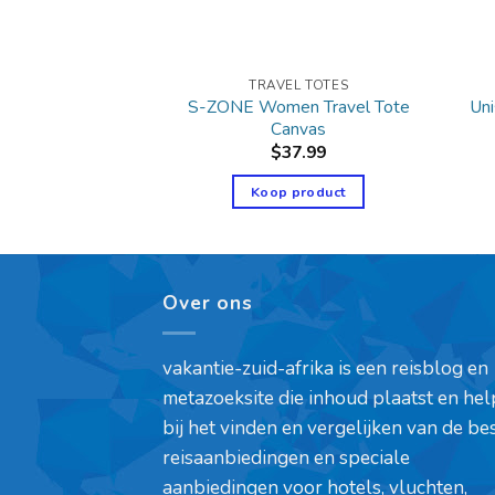
L TOTES
TRAVEL TOTES
S-ZONE Women Travel Tote
Un
l Water Resistant
Canvas
5.50
$
37.99
product
Koop product
Over ons
vakantie-zuid-afrika is een reisblog en
metazoeksite die inhoud plaatst en hel
bij het vinden en vergelijken van de be
reisaanbiedingen en speciale
aanbiedingen voor hotels, vluchten,