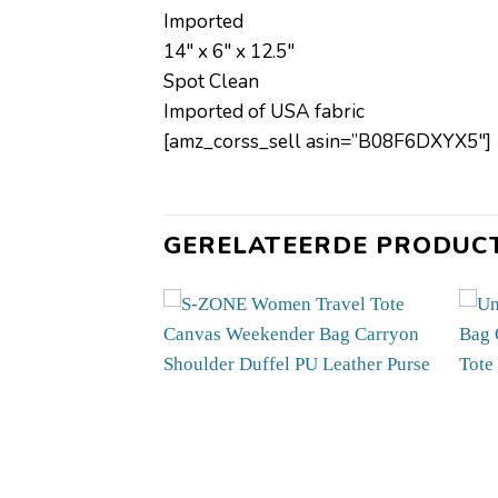
Imported
14″ x 6″ x 12.5″
Spot Clean
Imported of USA fabric
[amz_corss_sell asin=”B08F6DXYX5″]
GERELATEERDE PRODUC