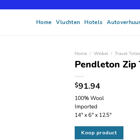
Home
Vluchten
Hotels
Autoverhuu
Home
/
Winkel
/
Travel Tote
Pendleton Zip 
91.94
$
100% Wool
Imported
14″ x 6″ x 12.5″
Koop product