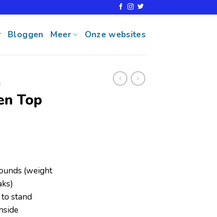
r
Bloggen
Meer
Onze websites
s
en Top
pounds (weight
aks)
 to stand
nside