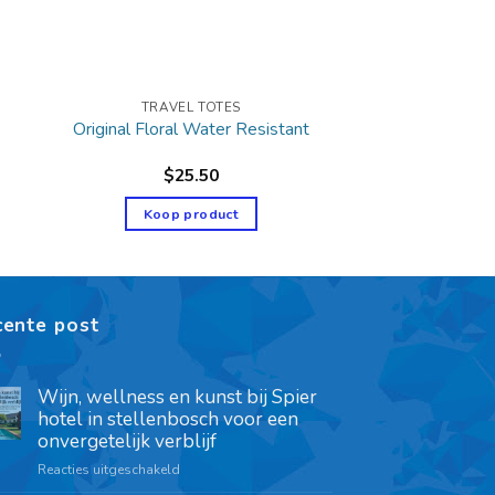
TRAVEL TOTES
Original Floral Water Resistant
$
25.50
Koop product
cente post
Wijn, wellness en kunst bij Spier
hotel in stellenbosch voor een
onvergetelijk verblijf
Reacties uitgeschakeld