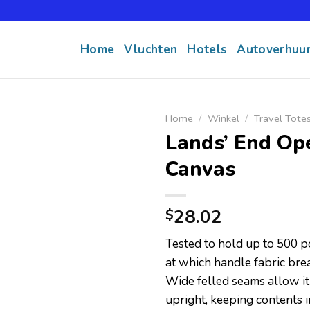
Home
Vluchten
Hotels
Autoverhuu
Home
/
Winkel
/
Travel Tote
Lands’ End Op
Canvas
28.02
$
Tested to hold up to 500 
at which handle fabric bre
Wide felled seams allow it
upright, keeping contents i