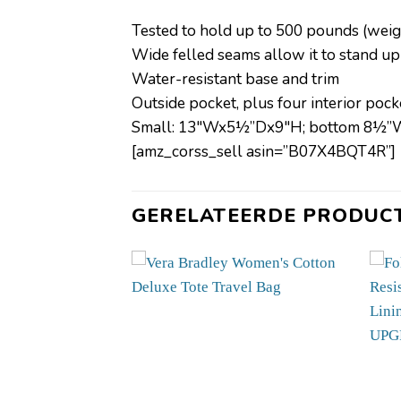
Tested to hold up to 500 pounds (weig
Wide felled seams allow it to stand up
Water-resistant base and trim
Outside pocket, plus four interior pock
Small: 13″Wx5½”Dx9″H; bottom 8½”W
[amz_corss_sell asin=”B07X4BQT4R”]
GERELATEERDE PRODUC