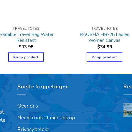
TRAVEL TOTES
TRAVEL TOTES
Foldable Travel Bag Water
BAOSHA HB-28 Ladies
Resistant
Women Canvas
$
13.98
$
34.99
Koop product
Koop product
Snelle koppelingen
Re
Over ons
pt
Neem contact met ons op
ste
Privacybeleid