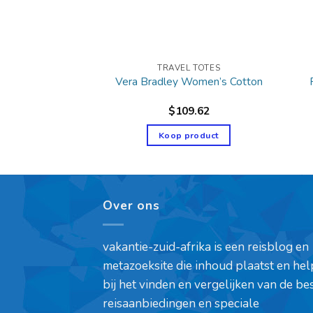
L TOTES
TRAVEL TOTES
 トートバッグ
Vera Bradley Women’s Cotton
25.00
$
109.62
product
Koop product
Over ons
vakantie-zuid-afrika is een reisblog en
metazoeksite die inhoud plaatst en hel
bij het vinden en vergelijken van de be
reisaanbiedingen en speciale