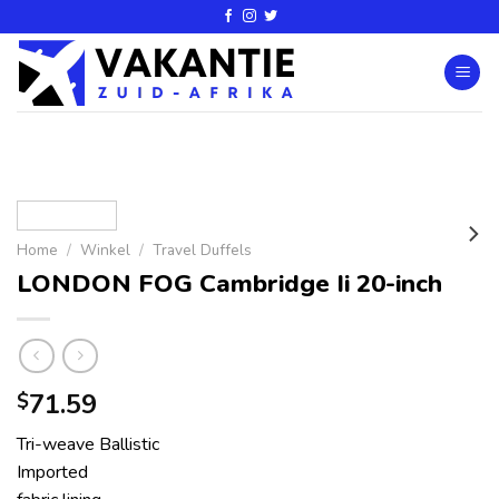
Home
/
Winkel
/
Travel Duffels
LONDON FOG Cambridge Ii 20-inch
71.59
$
Tri-weave Ballistic
Imported