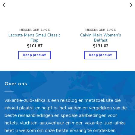
MESSENGER BAGS
MESSENGER BAGS
Lacoste Mens Small Classic
Calvin Klein Women’s
Flap
Belfast
$
101.87
$
131.02
Koop product
Koop product
Over ons
vakantie-zuid-afrika is een reisblog en metazoeksite die
inhoud plaatst en helpt bij het vinden en vergelijken van de
beste reisaanbiedingen en speciale aanbiedingen voor
hotels, vluchten, autoverhuur en meer. vakantie-zuid-afrika
heet u welkom om onze beste ervaring te ontdekken.