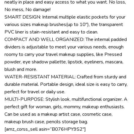
neatly in place and easy access to what you want. No loss,
No mess, No damage!
SMART DESIGN: Internal multiple elastic pockets for your
various sizes makeup brushes(up to 10″), the transparent
PVC liner is stain-resistant and easy to clean.
COMPACT AND WELL ORGANIZED: The internal padded
dividers is adjustable to meet your various needs, enough
roomy to carry your travel makeup supplies, like Pressed
powder, eye shadow pallette, lipstick, eyeliners, mascara,
blush and more.
WATER-RESISTANT MATERIAL: Crafted from sturdy and
durable material. Portable design, ideal size is easy to carry,
perfect for travel or daily use.
MULTI-PURPOSE: Stylish look, multifunctional organizer. A
perfect gift for woman, girls, mommy, makeup enthusiasts.
Can be used as a makeup artist case, cosmetic case,
makeup brush case, pencils storage bag.
[amz_corss_sell asin=”B076HPY9S2″]