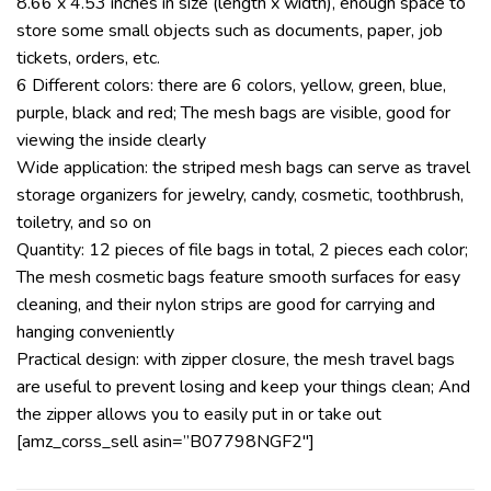
8.66 x 4.53 inches in size (length x width), enough space to
store some small objects such as documents, paper, job
tickets, orders, etc.
6 Different colors: there are 6 colors, yellow, green, blue,
purple, black and red; The mesh bags are visible, good for
viewing the inside clearly
Wide application: the striped mesh bags can serve as travel
storage organizers for jewelry, candy, cosmetic, toothbrush,
toiletry, and so on
Quantity: 12 pieces of file bags in total, 2 pieces each color;
The mesh cosmetic bags feature smooth surfaces for easy
cleaning, and their nylon strips are good for carrying and
hanging conveniently
Practical design: with zipper closure, the mesh travel bags
are useful to prevent losing and keep your things clean; And
the zipper allows you to easily put in or take out
[amz_corss_sell asin=”B07798NGF2″]