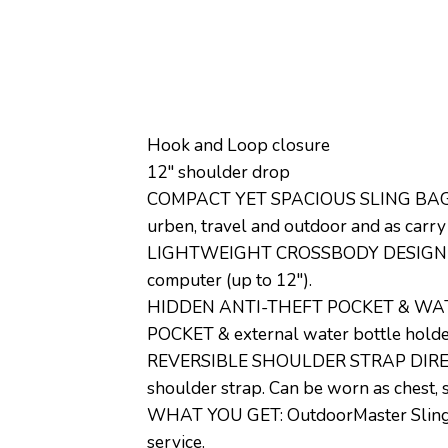
Hook and Loop closure
12″ shoulder drop
COMPACT YET SPACIOUS SLING BAG FOR
urben, travel and outdoor and as carry
LIGHTWEIGHT CROSSBODY DESIGN – Mad
computer (up to 12″).
HIDDEN ANTI-THEFT POCKET & WATER
POCKET & external water bottle holde
REVERSIBLE SHOULDER STRAP DIRECTIO
shoulder strap. Can be worn as chest, 
WHAT YOU GET: OutdoorMaster Sling B
service.