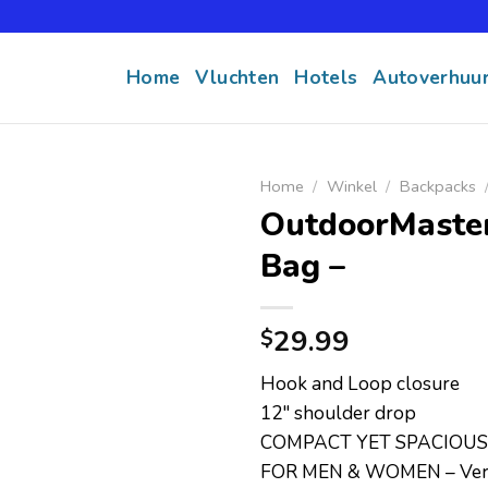
Home
Vluchten
Hotels
Autoverhuu
Home
/
Winkel
/
Backpacks
OutdoorMaster
Bag –
29.99
$
Hook and Loop closure
12″ shoulder drop
COMPACT YET SPACIOUS
FOR MEN & WOMEN – Vers