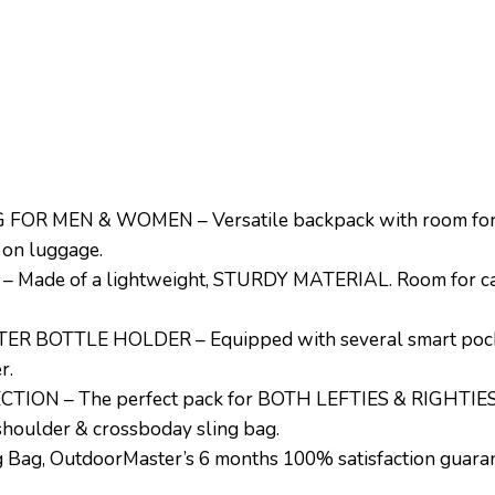
 MEN & WOMEN – Versatile backpack with room for all 
 on luggage.
e of a lightweight, STURDY MATERIAL. Room for camer
 BOTTLE HOLDER – Equipped with several smart pock
r.
N – The perfect pack for BOTH LEFTIES & RIGHTIES wi
shoulder & crossboday sling bag.
ag, OutdoorMaster’s 6 months 100% satisfaction guaran