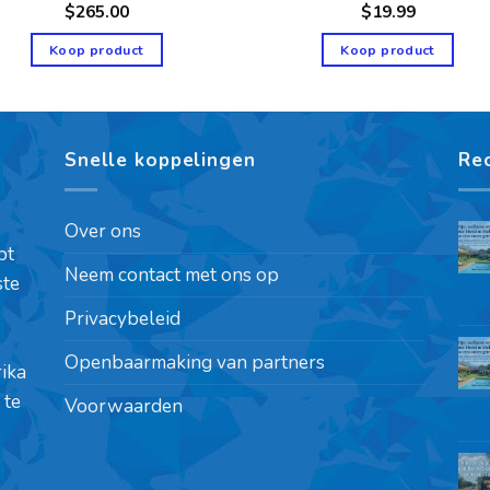
$
265.00
$
19.99
Koop product
Koop product
Snelle koppelingen
Re
Over ons
pt
Neem contact met ons op
ste
Privacybeleid
Openbaarmaking van partners
rika
 te
Voorwaarden