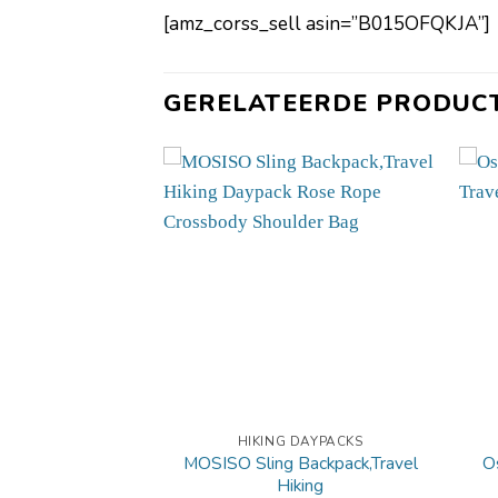
[amz_corss_sell asin=”B015OFQKJA”]
GERELATEERDE PRODUC
 DAYPACKS
HIKING DAYPACKS
35L Ultralight
MOSISO Sling Backpack,Travel
O
tweight
Hiking