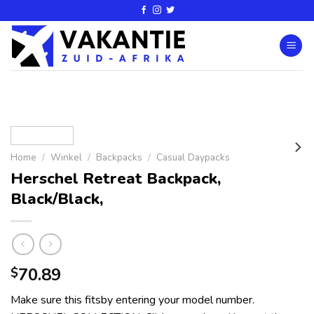
Home
/
Winkel
/
Backpacks
/
Casual Daypacks
Herschel Retreat Backpack,
Black/Black,
70.89
$
Make sure this fitsby entering your model number.