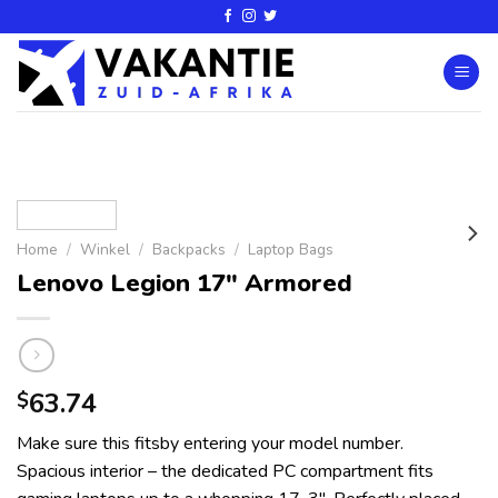
Home
/
Winkel
/
Backpacks
/
Laptop Bags
Lenovo Legion 17″ Armored
63.74
$
Make sure this fitsby entering your model number.
Spacious interior – the dedicated PC compartment fits