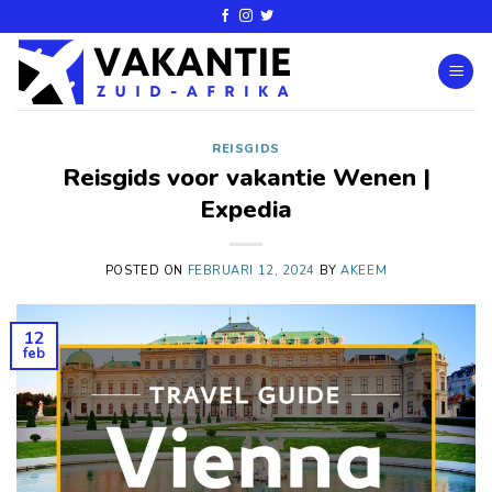
REISGIDS
Reisgids voor vakantie Wenen |
Expedia
POSTED ON
FEBRUARI 12, 2024
BY
AKEEM
12
feb