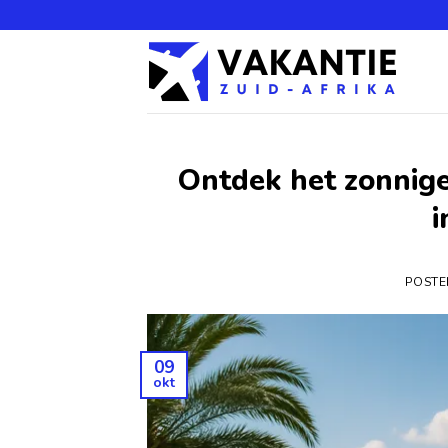
Ontdek het zonnige
i
POST
09
okt