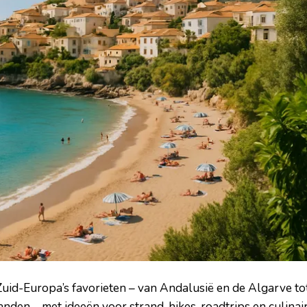
 Zuid-Europa’s favorieten – van Andalusië en de Algarve to
nden – met ideeën voor strand, hikes, roadtrips en culinai