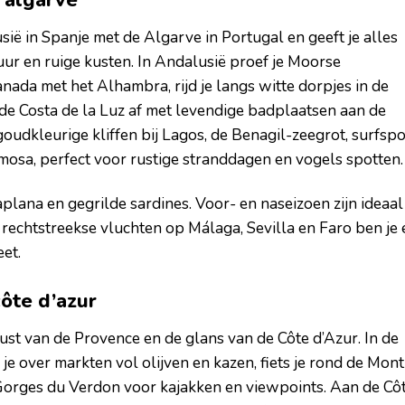
n algarve
ië in Spanje met de Algarve in Portugal en geeft je alles
ltuur en ruige kusten. In Andalusië proef je Moorse
nada met het Alhambra, rijd je langs witte dorpjes in de
 de Costa de la Luz af met levendige badplaatsen aan de
oudkleurige kliffen bij Lagos, de Benagil-zeegrot, surfspo
mosa, perfect voor rustige stranddagen en vogels spotten.
aplana en gegrilde sardines. Voor- en naseizoen zijn ideaal
j rechtstreekse vluchten op Málaga, Sevilla en Faro ben je 
et.
côte d’azur
e rust van de Provence en de glans van de Côte d’Azur. In de
 je over markten vol olijven en kazen, fiets je rond de Mont
Gorges du Verdon voor kajakken en viewpoints. Aan de Cô