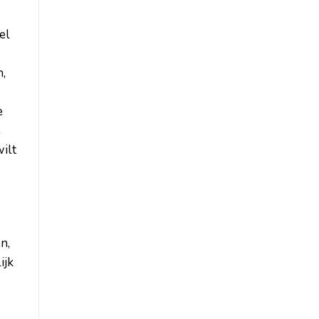
el
n,
e
ë
ilt
n,
ijk