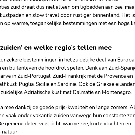
nties zuid draait dus niet alleen om ligbedden aan zee, maa
kustpaden en slow travel door rustiger binnenland. Het is
sen op warme, toegankelijke bestemmingen met een hoge k
zuiden’ en welke regio’s tellen mee
 zonzekere bestemmingen in het zuidelijke deel van Europa
n en buitenleven de hoofdrol spelen. Denk aan Zuid-Spanj
garve in Zuid-Portugal, Zuid-Frankrijk met de Provence en
lfikust, Puglia, Sicilië en Sardinië. Ook de Griekse eilanden
e zuidelijke Adriatische kust met Dalmatië en Montenegro.
ra mee dankzij de goede prijs-kwaliteit en lange zomers. A
en vaak onder vakantie zuiden vanwege hun constante zon
De gemene deler: veel licht, warme zee, korte vluchten en
n natuur.