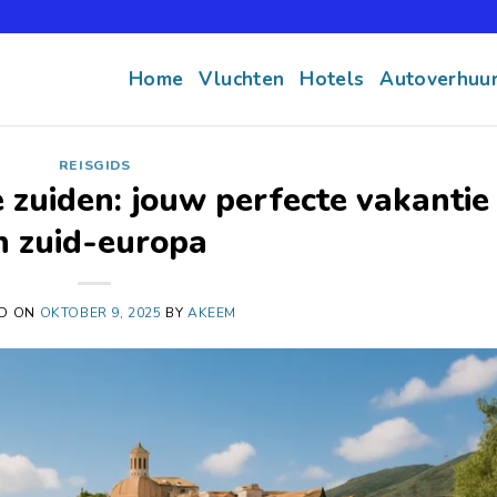
Home
Vluchten
Hotels
Autoverhuu
REISGIDS
 zuiden: jouw perfecte vakantie
n zuid-europa
ED ON
OKTOBER 9, 2025
BY
AKEEM