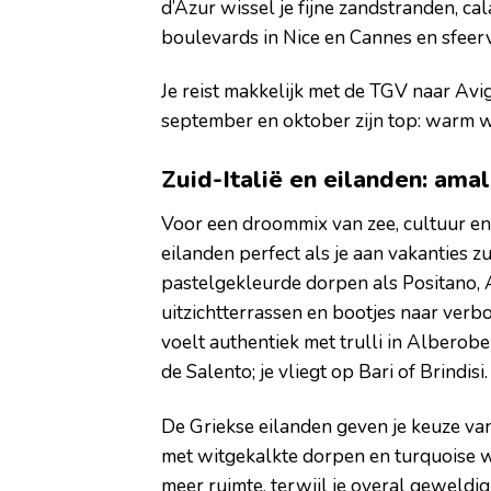
d’Azur wissel je fijne zandstranden, c
boulevards in Nice en Cannes en sfeerv
Je reist makkelijk met de TGV naar Avign
september en oktober zijn top: warm w
Zuid-Italië en eilanden: amal
Voor een droommix van zee, cultuur en 
eilanden perfect als je aan vakanties z
pastelgekleurde dorpen als Positano, 
uitzichtterrassen en bootjes naar verbo
voelt authentiek met trulli in Alberobel
de Salento; je vliegt op Bari of Brindisi.
De Griekse eilanden geven je keuze va
met witgekalkte dorpen en turquoise w
meer ruimte, terwijl je overal geweldig