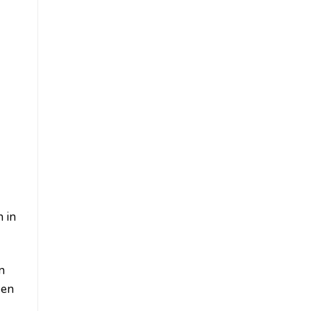
n in
n
 en