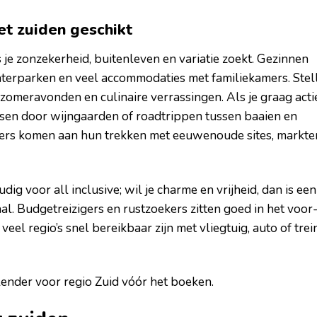
het zuiden geschikt
s je zonzekerheid, buitenleven en variatie zoekt. Gezinnen
waterparken en veel accommodaties met familiekamers. Stel
 zomeravonden en culinaire verrassingen. Als je graag acti
etsen door wijngaarden of roadtrippen tussen baaien en
bers komen aan hun trekken met eeuwenoude sites, markte
dig voor all inclusive; wil je charme en vrijheid, dan is een
l. Budgetreizigers en rustzoekers zitten goed in het voor
veel regio’s snel bereikbaar zijn met vliegtuig, auto of trei
ender voor regio Zuid vóór het boeken.