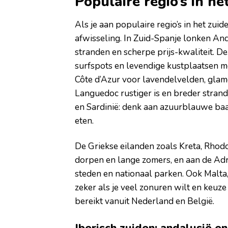
Populaire regio’s in he
Als je aan populaire regio’s in het zuid
afwisseling. In Zuid-Spanje lonken An
stranden en scherpe prijs-kwaliteit. D
surfspots en levendige kustplaatsen me
Côte d’Azur voor lavendelvelden, glam
Languedoc rustiger is en breder strand b
en Sardinië: denk aan azuurblauwe baai
eten.
De Griekse eilanden zoals Kreta, Rhod
dorpen en lange zomers, en aan de Adr
steden en nationaal parken. Ook Malta,
zeker als je veel zonuren wilt en keuze
bereikt vanuit Nederland en België.