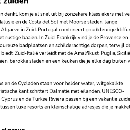
t zuiden
en denkt, kom je al snel uit bij zonzekere klassiekers met ve
dalusië en de Costa del Sol met Moorse steden, lange
e Algarve in Zuid-Portugal combineert goudkleurige kliffe
t rustige baaien. In Zuid-Frankrijk vind je de Provence en
oureuze badplaatsen en schilderachtige dorpen, terwijl d
iedt. Zuid-Italië verleidt met de Amalfikust, Puglia, Sicili
en, barokke steden en een keuken die je elke dag buiten w
os en de Cycladen staan voor helder water, witgekalkte
iatische kant schittert Dalmatië met eilanden, UNESCO-
 Cyprus en de Turkse Rivièra passen bij een vakantie zuide
 tussen luxe resorts en kleinschalige adresjes die je makkel