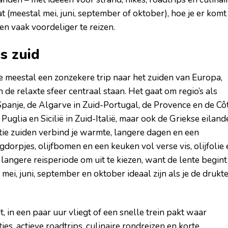
 (meestal mei, juni, september of oktober), hoe je er komt
en vaak voordeliger te reizen.
s zuid
je meestal een zonzekere trip naar het zuiden van Europa,
 de relaxte sfeer centraal staan. Het gaat om regio’s als
Spanje, de Algarve in Zuid-Portugal, de Provence en de Cô
 Puglia en Sicilië in Zuid-Italië, maar ook de Griekse eilan
tie zuiden verbind je warmte, langere dagen en een
gdorpjes, olijfbomen en een keuken vol verse vis, olijfolie 
langere reisperiode om uit te kiezen, want de lente begint
ei, juni, september en oktober ideaal zijn als je de drukt
dt, in een paar uur vliegt of een snelle trein pakt waar
ies, actieve roadtrips, culinaire rondreizen en korte