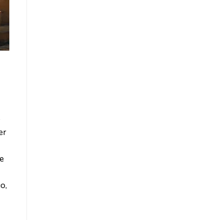
-
er
he
o,