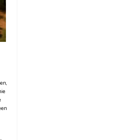
en,
nie
e
een