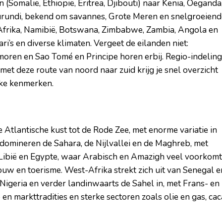
 (Somalië, Ethiopië, Eritrea, Djibouti) naar Kenia, Oeganda
rundi, bekend om savannes, Grote Meren en snelgroeiend
-Afrika, Namibië, Botswana, Zimbabwe, Zambia, Angola en
i’s en diverse klimaten. Vergeet de eilanden niet:
moren en Sao Tomé en Principe horen erbij. Regio-indelin
met deze route van noord naar zuid krijg je snel overzicht
eke kenmerken.
Atlantische kust tot de Rode Zee, met enorme variatie in
 domineren de Sahara, de Nijlvallei en de Maghreb, met
, Libië en Egypte, waar Arabisch en Amazigh veel voorkomt
uw en toerisme. West-Afrika strekt zich uit van Senegal e
Nigeria en verder landinwaarts de Sahel in, met Frans- en
en markttradities en sterke sectoren zoals olie en gas, cac