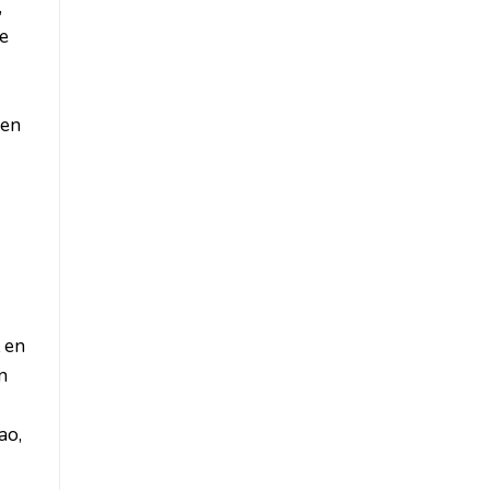
,
e
gen
 en
n
ao,