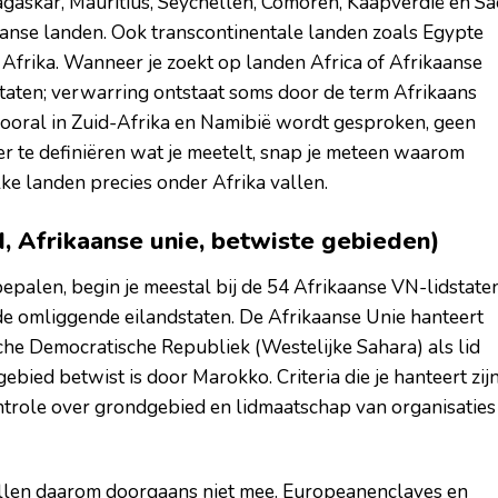
gaskar, Mauritius, Seychellen, Comoren, Kaapverdië en Sa
anse landen. Ook transcontinentale landen zoals Egypte
ot Afrika. Wanneer je zoekt op landen Africa of Afrikaanse
taten; verwarring ontstaat soms door de term Afrikaans
 vooral in Zuid-Afrika en Namibië wordt gesproken, geen
 te definiëren wat je meetelt, snap je meteen waarom
ke landen precies onder Afrika vallen.
N, Afrikaanse unie, betwiste gebieden)
 bepalen, begin je meestal bij de 54 Afrikaanse VN-lidstaten
de omliggende eilandstaten. De Afrikaanse Unie hanteert
he Democratische Republiek (Westelijke Sahara) als lid
 gebied betwist is door Marokko. Criteria die je hanteert zij
ontrole over grondgebied en lidmaatschap van organisaties
tellen daarom doorgaans niet mee. Europeanenclaves en