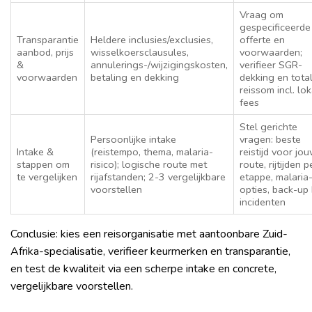
Vraag om
gespecificeerde
Transparantie
Heldere inclusies/exclusies,
offerte en
aanbod, prijs
wisselkoersclausules,
voorwaarden;
&
annulerings-/wijzigingskosten,
verifieer SGR-
voorwaarden
betaling en dekking
dekking en tota
reissom incl. lo
fees
Stel gerichte
Persoonlijke intake
vragen: beste
Intake &
(reistempo, thema, malaria-
reistijd voor jo
stappen om
risico); logische route met
route, rijtijden p
te vergelijken
rijafstanden; 2-3 vergelijkbare
etappe, malaria-
voorstellen
opties, back-up 
incidenten
Conclusie: kies een reisorganisatie met aantoonbare Zuid-
Afrika-specialisatie, verifieer keurmerken en transparantie,
en test de kwaliteit via een scherpe intake en concrete,
vergelijkbare voorstellen.