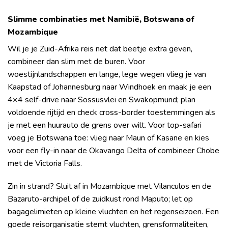
Slimme combinaties met Namibië, Botswana of
Mozambique
Wil je je Zuid-Afrika reis net dat beetje extra geven,
combineer dan slim met de buren. Voor
woestijnlandschappen en lange, lege wegen vlieg je van
Kaapstad of Johannesburg naar Windhoek en maak je een
4×4 self-drive naar Sossusvlei en Swakopmund; plan
voldoende rijtijd en check cross-border toestemmingen als
je met een huurauto de grens over wilt. Voor top-safari
voeg je Botswana toe: vlieg naar Maun of Kasane en kies
voor een fly-in naar de Okavango Delta of combineer Chobe
met de Victoria Falls.
Zin in strand? Sluit af in Mozambique met Vilanculos en de
Bazaruto-archipel of de zuidkust rond Maputo; let op
bagagelimieten op kleine vluchten en het regenseizoen. Een
goede reisorganisatie stemt vluchten, grensformaliteiten,