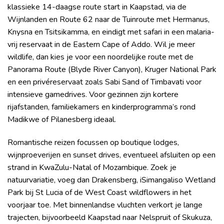
klassieke 14-daagse route start in Kaapstad, via de
Wijnlanden en Route 62 naar de Tuinroute met Hermanus,
Knysna en Tsitsikamma, en eindigt met safari in een malaria-
vrij reservaat in de Eastern Cape of Addo. Wil je meer
wildlife, dan kies je voor een noordelijke route met de
Panorama Route (Blyde River Canyon), Kruger National Park
en een privéreservaat zoals Sabi Sand of Timbavati voor
intensieve gamedrives. Voor gezinnen zijn kortere
rijafstanden, familiekamers en kinderprogramma’s rond
Madikwe of Pilanesberg ideaal.
Romantische reizen focussen op boutique lodges,
wijnproeverijen en sunset drives, eventueel afsluiten op een
strand in KwaZulu-Natal of Mozambique. Zoek je
natuurvariatie, voeg dan Drakensberg, iSimangaliso Wetland
Park bij St Lucia of de West Coast wildflowers in het
voorjaar toe. Met binnenlandse vluchten verkort je lange
trajecten, bijvoorbeeld Kaapstad naar Nelspruit of Skukuza,