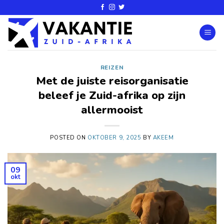
REIZEN
Met de juiste reisorganisatie
beleef je Zuid-afrika op zijn
allermooist
POSTED ON
OKTOBER 9, 2025
BY
AKEEM
09
okt