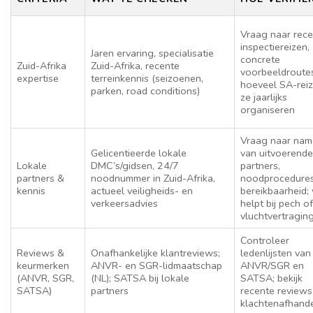
Vraag naar rec
inspectiereizen,
Jaren ervaring, specialisatie
concrete
Zuid-Afrika
Zuid-Afrika, recente
voorbeeldroute
expertise
terreinkennis (seizoenen,
hoeveel SA-rei
parken, road conditions)
ze jaarlijks
organiseren
Vraag naar na
Gelicentieerde lokale
van uitvoerende
Lokale
DMC’s/gidsen, 24/7
partners,
partners &
noodnummer in Zuid-Afrika,
noodprocedure
kennis
actueel veiligheids- en
bereikbaarheid;
verkeersadvies
helpt bij pech of
vluchtvertragin
Controleer
Reviews &
Onafhankelijke klantreviews;
ledenlijsten van
keurmerken
ANVR- en SGR-lidmaatschap
ANVR/SGR en
(ANVR, SGR,
(NL); SATSA bij lokale
SATSA; bekijk
SATSA)
partners
recente reviews
klachtenafhand