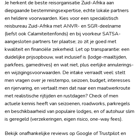
Je herkent de beste reisorganisatie Zuid-Afrika aan
diepgaande bestemmingsexpertise, echte lokale partners
en heldere voorwaarden. Kies voor een specialistisch
reisbureau Zuid-Afrika met ANVR- en SGR-deelname
(liefst ook Calamiteitenfonds) en bij voorkeur SATSA-
aangesloten partners ter plaatse; zo zit je goed met
kwaliteit en financiële zekerheid. Let op transparantie: een
duidelijke prijsopbouw, wat inclusief is (lodge-maaltijden,
parkfees, gamedrives) en wat niet, plus eerlijke annulerings-
en wijzigingsvoorwaarden. De intake verraadt veel: stelt
men vragen over je reistempo, seizoen, budget, interesses
en rijervaring, en vertaalt men dat naar een maatwerkroute
met realistische rijtijden en rustdagen? Check of men
actuele kennis heeft van seizoenen, roadworks, parkregels
en beschikbaarheid van populaire lodges, en of autohuur slim
is geregeld (verzekeringen, eigen risico, one-way fees).
Bekijk onafhankelijke reviews op Google of Trustpilot en