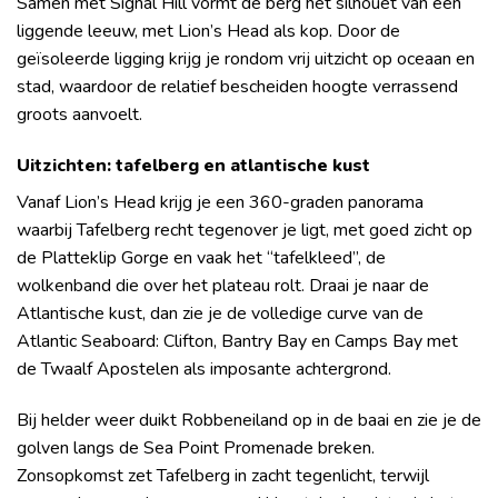
Samen met Signal Hill vormt de berg het silhouet van een
liggende leeuw, met Lion’s Head als kop. Door de
geïsoleerde ligging krijg je rondom vrij uitzicht op oceaan en
stad, waardoor de relatief bescheiden hoogte verrassend
groots aanvoelt.
Uitzichten: tafelberg en atlantische kust
Vanaf Lion’s Head krijg je een 360-graden panorama
waarbij Tafelberg recht tegenover je ligt, met goed zicht op
de Platteklip Gorge en vaak het “tafelkleed”, de
wolkenband die over het plateau rolt. Draai je naar de
Atlantische kust, dan zie je de volledige curve van de
Atlantic Seaboard: Clifton, Bantry Bay en Camps Bay met
de Twaalf Apostelen als imposante achtergrond.
Bij helder weer duikt Robbeneiland op in de baai en zie je de
golven langs de Sea Point Promenade breken.
Zonsopkomst zet Tafelberg in zacht tegenlicht, terwijl