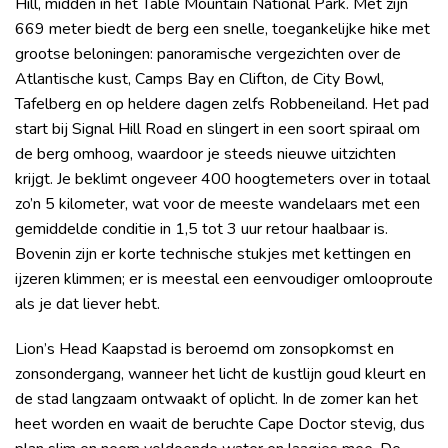
Hill, midden in het Table Mountain National Park. Met zijn
669 meter biedt de berg een snelle, toegankelijke hike met
grootse beloningen: panoramische vergezichten over de
Atlantische kust, Camps Bay en Clifton, de City Bowl,
Tafelberg en op heldere dagen zelfs Robbeneiland. Het pad
start bij Signal Hill Road en slingert in een soort spiraal om
de berg omhoog, waardoor je steeds nieuwe uitzichten
krijgt. Je beklimt ongeveer 400 hoogtemeters over in totaal
zo’n 5 kilometer, wat voor de meeste wandelaars met een
gemiddelde conditie in 1,5 tot 3 uur retour haalbaar is.
Bovenin zijn er korte technische stukjes met kettingen en
ijzeren klimmen; er is meestal een eenvoudiger omlooproute
als je dat liever hebt.
Lion’s Head Kaapstad is beroemd om zonsopkomst en
zonsondergang, wanneer het licht de kustlijn goud kleurt en
de stad langzaam ontwaakt of oplicht. In de zomer kan het
heet worden en waait de beruchte Cape Doctor stevig, dus