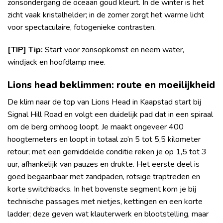
zonsondergang de oceaan goud kleurt. In de winter is het
zicht vaak kristalhelder; in de zomer zorgt het warme licht
voor spectaculaire, fotogenieke contrasten.
[TIP] Tip:
Start voor zonsopkomst en neem water,
windjack en hoofdlamp mee.
Lions head beklimmen: route en moeilijkheid
De klim naar de top van Lions Head in Kaapstad start bij
Signal Hill Road en volgt een duidelijk pad dat in een spiraal
om de berg omhoog loopt. Je maakt ongeveer 400
hoogtemeters en loopt in totaal zo’n 5 tot 5,5 kilometer
retour; met een gemiddelde conditie reken je op 1,5 tot 3
uur, afhankelijk van pauzes en drukte. Het eerste deel is
goed begaanbaar met zandpaden, rotsige traptreden en
korte switchbacks. In het bovenste segment kom je bij
technische passages met nietjes, kettingen en een korte
ladder; deze geven wat klauterwerk en blootstelling, maar