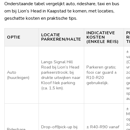
Onderstaande tabel vergelijkt auto, rideshare, taxi en bus
om bij Lion’s Head in Kaapstad te komen, met locaties,
geschatte kosten en praktische tips.
INDICATIEVE
P
LOCATIE
OPTIE
KOSTEN
R
PARKEREN/HALTE
(ENKELE REIS)
T
±
v
Langs Signal Hill
(
Road bij Lion’s Head
Parkeren gratis;
v
Auto
parkeerstrook; bij
fooi car guard ±
z
(huur/eigen)
drukte uitwijken naar
R10-R20
o
Kloof Nek parking
gebruikelijk.
g
(ca. 1,5 km).
w
sp
a
±
M
op
z
Drop-off/pick-up bij
± R40-R90 vanaf
Rideshare
g