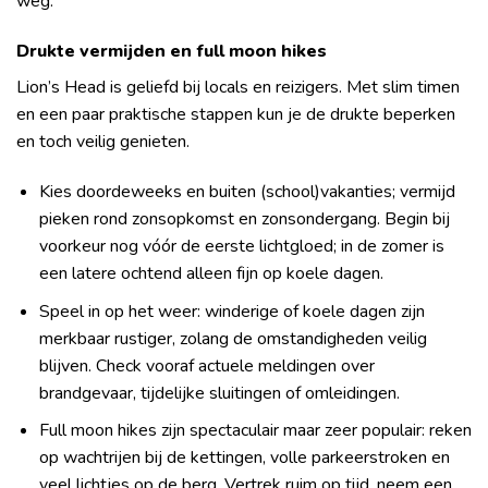
weg.
Drukte vermijden en full moon hikes
Lion’s Head is geliefd bij locals en reizigers. Met slim timen
en een paar praktische stappen kun je de drukte beperken
en toch veilig genieten.
Kies doordeweeks en buiten (school)vakanties; vermijd
pieken rond zonsopkomst en zonsondergang. Begin bij
voorkeur nog vóór de eerste lichtgloed; in de zomer is
een latere ochtend alleen fijn op koele dagen.
Speel in op het weer: winderige of koele dagen zijn
merkbaar rustiger, zolang de omstandigheden veilig
blijven. Check vooraf actuele meldingen over
brandgevaar, tijdelijke sluitingen of omleidingen.
Full moon hikes zijn spectaculair maar zeer populair: reken
op wachtrijen bij de kettingen, volle parkeerstroken en
veel lichtjes op de berg. Vertrek ruim op tijd, neem een