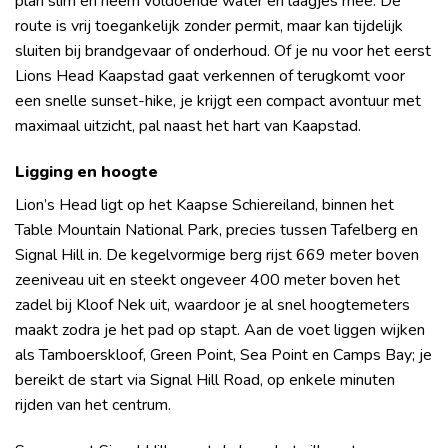
plan slim en neem voldoende water en laagjes mee. De
route is vrij toegankelijk zonder permit, maar kan tijdelijk
sluiten bij brandgevaar of onderhoud. Of je nu voor het eerst
Lions Head Kaapstad gaat verkennen of terugkomt voor
een snelle sunset-hike, je krijgt een compact avontuur met
maximaal uitzicht, pal naast het hart van Kaapstad.
Ligging en hoogte
Lion’s Head ligt op het Kaapse Schiereiland, binnen het
Table Mountain National Park, precies tussen Tafelberg en
Signal Hill in. De kegelvormige berg rijst 669 meter boven
zeeniveau uit en steekt ongeveer 400 meter boven het
zadel bij Kloof Nek uit, waardoor je al snel hoogtemeters
maakt zodra je het pad op stapt. Aan de voet liggen wijken
als Tamboerskloof, Green Point, Sea Point en Camps Bay; je
bereikt de start via Signal Hill Road, op enkele minuten
rijden van het centrum.