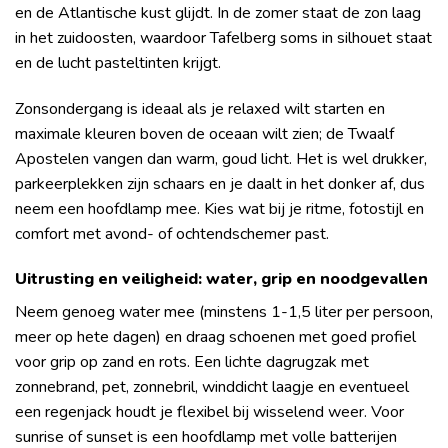
en de Atlantische kust glijdt. In de zomer staat de zon laag
in het zuidoosten, waardoor Tafelberg soms in silhouet staat
en de lucht pasteltinten krijgt.
Zonsondergang is ideaal als je relaxed wilt starten en
maximale kleuren boven de oceaan wilt zien; de Twaalf
Apostelen vangen dan warm, goud licht. Het is wel drukker,
parkeerplekken zijn schaars en je daalt in het donker af, dus
neem een hoofdlamp mee. Kies wat bij je ritme, fotostijl en
comfort met avond- of ochtendschemer past.
Uitrusting en veiligheid: water, grip en noodgevallen
Neem genoeg water mee (minstens 1-1,5 liter per persoon,
meer op hete dagen) en draag schoenen met goed profiel
voor grip op zand en rots. Een lichte dagrugzak met
zonnebrand, pet, zonnebril, winddicht laagje en eventueel
een regenjack houdt je flexibel bij wisselend weer. Voor
sunrise of sunset is een hoofdlamp met volle batterijen