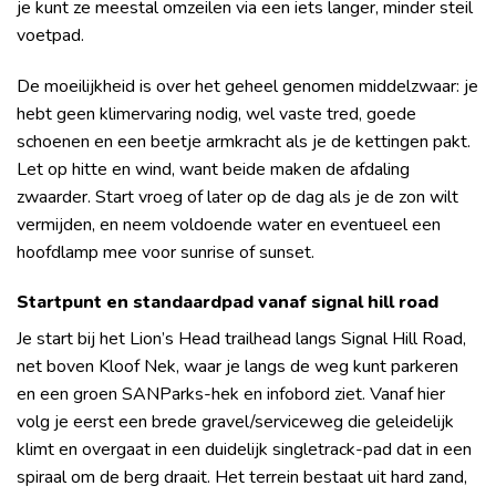
je kunt ze meestal omzeilen via een iets langer, minder steil
voetpad.
De moeilijkheid is over het geheel genomen middelzwaar: je
hebt geen klimervaring nodig, wel vaste tred, goede
schoenen en een beetje armkracht als je de kettingen pakt.
Let op hitte en wind, want beide maken de afdaling
zwaarder. Start vroeg of later op de dag als je de zon wilt
vermijden, en neem voldoende water en eventueel een
hoofdlamp mee voor sunrise of sunset.
Startpunt en standaardpad vanaf signal hill road
Je start bij het Lion’s Head trailhead langs Signal Hill Road,
net boven Kloof Nek, waar je langs de weg kunt parkeren
en een groen SANParks-hek en infobord ziet. Vanaf hier
volg je eerst een brede gravel/serviceweg die geleidelijk
klimt en overgaat in een duidelijk singletrack-pad dat in een
spiraal om de berg draait. Het terrein bestaat uit hard zand,