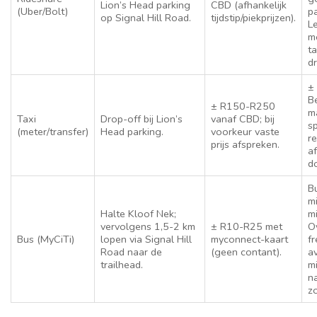
Lion’s Head parking
CBD (afhankelijk
(Uber/Bolt)
pa
op Signal Hill Road.
tijdstip/piekprijzen).
L
m
ta
dr
±
B
± R150-R250
m
Taxi
Drop-off bij Lion’s
vanaf CBD; bij
s
(meter/transfer)
Head parking.
voorkeur vaste
re
prijs afspreken.
af
d
B
m
Halte Kloof Nek;
m
vervolgens 1,5-2 km
± R10-R25 met
O
Bus (MyCiTi)
lopen via Signal Hill
myconnect-kaart
fr
Road naar de
(geen contant).
a
trailhead.
m
n
z