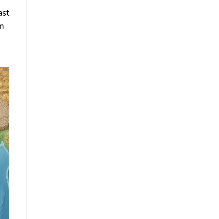
ast
im