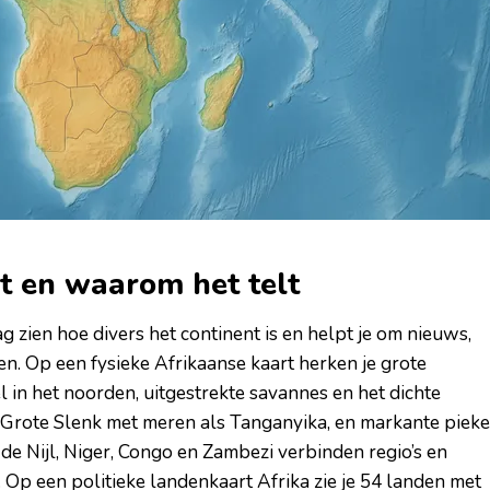
et en waarom het telt
ag zien hoe divers het continent is en helpt je om nieuws,
en. Op een fysieke Afrikaanse kaart herken je grote
in het noorden, uitgestrekte savannes en het dichte
rote Slenk met meren als Tanganyika, en markante piek
s de Nijl, Niger, Congo en Zambezi verbinden regio’s en
Op een politieke landenkaart Afrika zie je 54 landen met