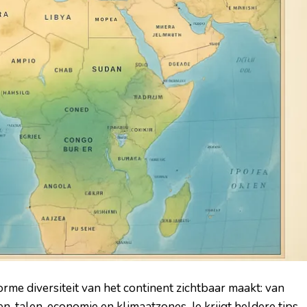
rme diversiteit van het continent zichtbaar maakt: van
 talen, economie en klimaatzones. Je krijgt heldere tips