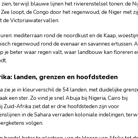
ien, terwijl blauwe lijnen het rivierenstelsel tonen: de Ni
Zee loopt, de Congo door het regenwoud, de Niger met zi
 de Victoriawatervallen.
leuren: mediterraan rond de noordkust en de Kaap, woestijn
pisch regenwoud rond de evenaar en savannes ertussen. A
jp je beter waar regen valt, waar landbouw kan floreren e
dt.
rika: landen, grenzen en hoofdsteden
 zie je in kleurverschil de 54 landen, met duidelijke grenz
k een ster. Zo vind je snel Abuja bij Nigeria, Cairo bij
ij Zuid-Afrika ziet dat er drie hoofdsteden zijn voor
enslijnen in de Sahara verraden koloniale indelingen, terwi
bergketens volgen.