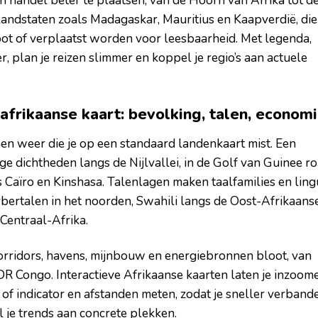
en handel beter te plaatsen, van de Hoorn van Afrika tot d
ilandstaten zoals Madagaskar, Mauritius en Kaapverdië, die
ot of verplaatst worden voor leesbaarheid. Met legenda,
r, plan je reizen slimmer en koppel je regio’s aan actuele
afrikaanse kaart: bevolking, talen, econom
en weer die je op een standaard landenkaart mist. Een
e dichtheden langs de Nijlvallei, in de Golf van Guinee r
 Caïro en Kinshasa. Talenlagen maken taalfamilies en lin
rbertalen in het noorden, Swahili langs de Oost-Afrikaans
Centraal-Afrika.
rridors, havens, mijnbouw en energiebronnen bloot, van
 DR Congo. Interactieve Afrikaanse kaarten laten je inzoom
ar of indicator en afstanden meten, zodat je sneller verband
l je trends aan concrete plekken.