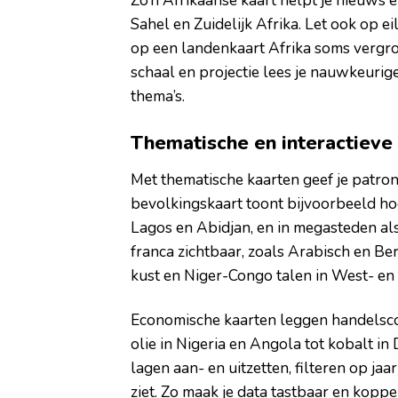
Zo’n Afrikaanse kaart helpt je nieuws 
Sahel en Zuidelijk Afrika. Let ook op e
op een landenkaart Afrika soms vergro
schaal en projectie lees je nauwkeurige
thema’s.
Thematische en interactieve 
Met thematische kaarten geef je patron
bevolkingskaart toont bijvoorbeeld hog
Lagos en Abidjan, en in megasteden als
franca zichtbaar, zoals Arabisch en Be
kust en Niger-Congo talen in West- en 
Economische kaarten leggen handelsco
olie in Nigeria en Angola tot kobalt in
lagen aan- en uitzetten, filteren op ja
ziet. Zo maak je data tastbaar en koppe