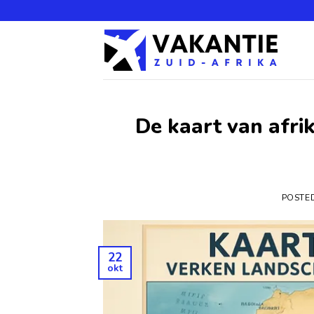
De kaart van afri
POSTE
22
okt