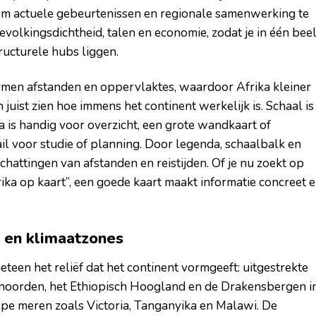
om actuele gebeurtenissen en regionale samenwerking te
volkingsdichtheid, talen en economie, zodat je in één bee
tructurele hubs liggen.
rmen afstanden en oppervlaktes, waardoor Afrika kleiner
n juist zien hoe immens het continent werkelijk is. Schaal is
a is handig voor overzicht, een grote wandkaart of
ail voor studie of planning. Door legenda, schaalbalk en
chattingen van afstanden en reistijden. Of je nu zoekt op
frika op kaart”, een goede kaart maakt informatie concreet 
en en klimaatzones
meteen het reliëf dat het continent vormgeeft: uitgestrekte
 noorden, het Ethiopisch Hoogland en de Drakensbergen i
epe meren zoals Victoria, Tanganyika en Malawi. De