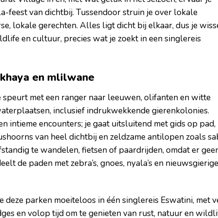
-feest van dichtbij. Tussendoor struin je over lokale
 lokale gerechten. Alles ligt dicht bij elkaar, dus je wiss
dlife en cultuur, precies wat je zoekt in een singlereis
 mkhaya en mlilwane
 je speurt met een ranger naar leeuwen, olifanten en witte
waterplaatsen, inclusief indrukwekkende gierenkolonies.
intieme encounters; je gaat uitsluitend met gids op pad,
ushoorns van heel dichtbij en zeldzame antilopen zoals sa
lfstandig te wandelen, fietsen of paardrijden, omdat er gee
 deelt de paden met zebra’s, gnoes, nyala’s en nieuwsgierig
e deze parken moeiteloos in één singlereis Eswatini, met v
dges en volop tijd om te genieten van rust, natuur en wildli