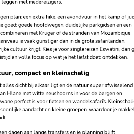
e leggen met medereizigers.
igen plan: een extra hike, een avondvuur in het kamp of jui
it je goed: goede hoofdwegen, duidelijke parkgidsen en een
ig combineren met Kruger of de stranden van Mozambique
ijsniveau is vaak gunstiger dan in de grote safarilanden,
jke cultuur krijgt. Kies je voor singlereizen Eswatini, dan 
tijd en volle focus op wat je het liefst doet: ontdekken.
tuur, compact en kleinschalig
t alles dicht bij elkaar ligt en de natuur super afwisselend 
van Hlane met witte neushoorns in voor de bergen en
wane perfect is voor fietsen en wandelsafari’s. Kleinschal
rsoonlijke aandacht en kleine groepen, waardoor je makkel
dt.
geen dagen aan lange transfers en je planning blijft