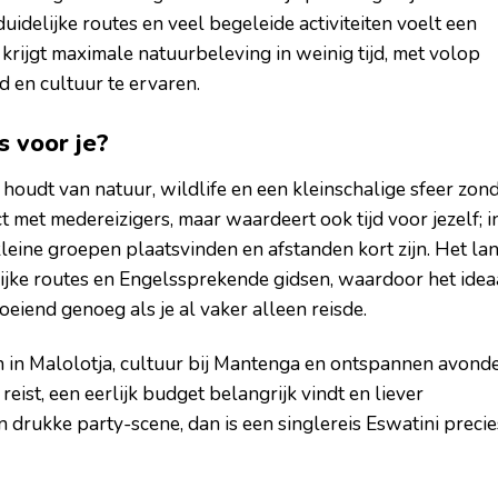
 duidelijke routes en veel begeleide activiteiten voelt een
e krijgt maximale natuurbeleving in weinig tijd, met volop
d en cultuur te ervaren.
s voor je?
je houdt van natuur, wildlife en een kleinschalige sfeer zon
ct met medereizigers, maar waardeert ook tijd voor jezelf; i
 kleine groepen plaatsvinden en afstanden kort zijn. Het la
elijke routes en Engelssprekende gidsen, waardoor het idea
boeiend genoeg als je al vaker alleen reisde.
 in Malolotja, cultuur bij Mantenga en ontspannen avond
reist, een eerlijk budget belangrijk vindt en liever
drukke party-scene, dan is een singlereis Eswatini precie