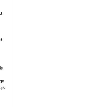
st
ga
is.
ige
ijk