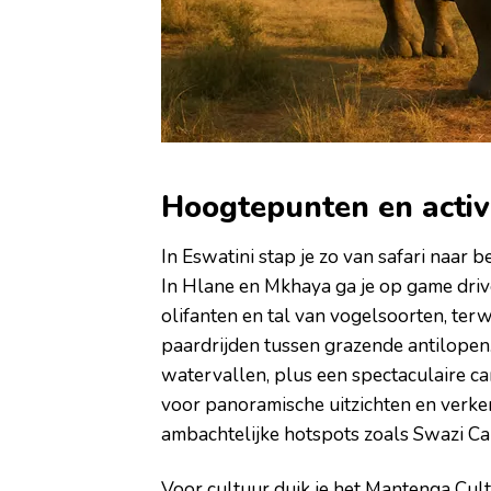
Hoogtepunten en activi
In Eswatini stap je zo van safari naar be
In Hlane en Mkhaya ga je op game dri
olifanten en tal van vogelsoorten, terw
paardrijden tussen grazende antilopen.
watervallen, plus een spectaculaire c
voor panoramische uitzichten en verken
ambachtelijke hotspots zoals Swazi C
Voor cultuur duik je het Mantenga Cultu