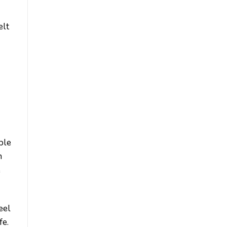
elt
ble
n
e
eel
fe.