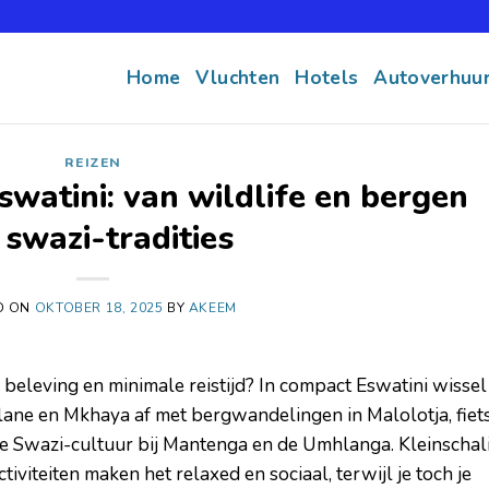
Home
Vluchten
Hotels
Autoverhuu
REIZEN
Eswatini: van wildlife en bergen
 swazi-tradities
D ON
OKTOBER 18, 2025
BY
AKEEM
beleving en minimale reistijd? In compact Eswatini wissel 
lane en Mkhaya af met bergwandelingen in Malolotja, fiet
ge Swazi-cultuur bij Mantenga en de Umhlanga. Kleinschal
iviteiten maken het relaxed en sociaal, terwijl je toch je