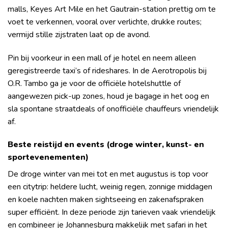
malls, Keyes Art Mile en het Gautrain-station prettig om te
voet te verkennen, vooral over verlichte, drukke routes;
vermijd stille zijstraten laat op de avond.
Pin bij voorkeur in een mall of je hotel en neem alleen
geregistreerde taxi’s of rideshares. In de Aerotropolis bij
O.R. Tambo ga je voor de officiële hotelshuttle of
aangewezen pick-up zones, houd je bagage in het oog en
sla spontane straatdeals of onofficiële chauffeurs vriendelijk
af.
Beste reistijd en events (droge winter, kunst- en
sportevenementen)
De droge winter van mei tot en met augustus is top voor
een citytrip: heldere lucht, weinig regen, zonnige middagen
en koele nachten maken sightseeing en zakenafspraken
super efficiënt. In deze periode zijn tarieven vaak vriendelijk
en combineer je Johannesburg makkelijk met safari in het