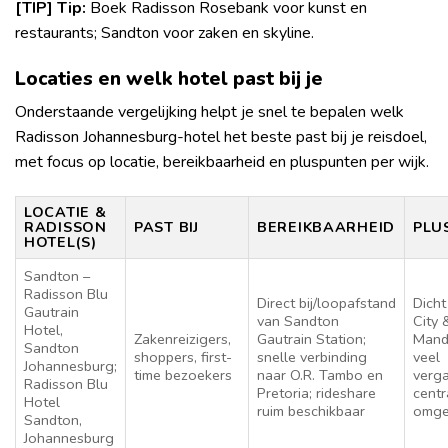
[TIP] Tip:
Boek Radisson Rosebank voor kunst en
restaurants; Sandton voor zaken en skyline.
Locaties en welk hotel past bij je
Onderstaande vergelijking helpt je snel te bepalen welk
Radisson Johannesburg-hotel het beste past bij je reisdoel,
met focus op locatie, bereikbaarheid en pluspunten per wijk.
LOCATIE &
RADISSON
PAST BIJ
BEREIKBAARHEID
PLU
HOTEL(S)
Sandton –
Radisson Blu
Direct bij/loopafstand
Dicht
Gautrain
van Sandton
City 
Hotel,
Zakenreizigers,
Gautrain Station;
Mand
Sandton
shoppers, first-
snelle verbinding
veel
Johannesburg;
time bezoekers
naar O.R. Tambo en
verga
Radisson Blu
Pretoria; rideshare
centr
Hotel
ruim beschikbaar
omge
Sandton,
Johannesburg