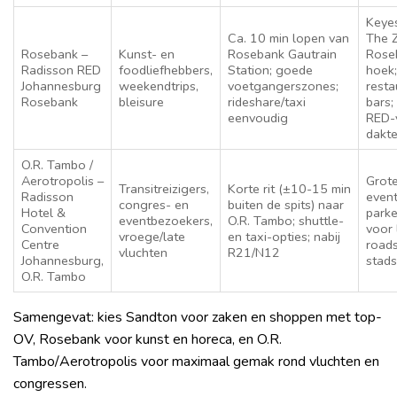
Keyes
Ca. 10 min lopen van
The 
Rosebank –
Kunst- en
Rosebank Gautrain
Rose
Radisson RED
foodliefhebbers,
Station; goede
hoek;
Johannesburg
weekendtrips,
voetgangerszones;
resta
Rosebank
bleisure
rideshare/taxi
bars
eenvoudig
RED-
dakte
O.R. Tambo /
Aerotropolis –
Grot
Transitreizigers,
Korte rit (±10-15 min
Radisson
event
congres- en
buiten de spits) naar
Hotel &
parke
eventbezoekers,
O.R. Tambo; shuttle-
Convention
voor 
vroege/late
en taxi-opties; nabij
Centre
road
vluchten
R21/N12
Johannesburg,
stads
O.R. Tambo
Samengevat: kies Sandton voor zaken en shoppen met top-
OV, Rosebank voor kunst en horeca, en O.R.
Tambo/Aerotropolis voor maximaal gemak rond vluchten en
congressen.