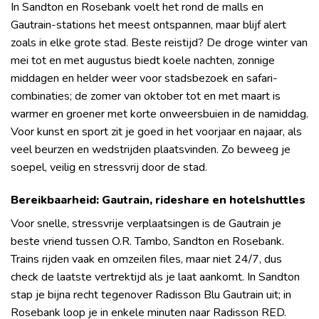
In Sandton en Rosebank voelt het rond de malls en
Gautrain-stations het meest ontspannen, maar blijf alert
zoals in elke grote stad. Beste reistijd? De droge winter van
mei tot en met augustus biedt koele nachten, zonnige
middagen en helder weer voor stadsbezoek en safari-
combinaties; de zomer van oktober tot en met maart is
warmer en groener met korte onweersbuien in de namiddag.
Voor kunst en sport zit je goed in het voorjaar en najaar, als
veel beurzen en wedstrijden plaatsvinden. Zo beweeg je
soepel, veilig en stressvrij door de stad.
Bereikbaarheid: Gautrain, rideshare en hotelshuttles
Voor snelle, stressvrije verplaatsingen is de Gautrain je
beste vriend tussen O.R. Tambo, Sandton en Rosebank.
Trains rijden vaak en omzeilen files, maar niet 24/7, dus
check de laatste vertrektijd als je laat aankomt. In Sandton
stap je bijna recht tegenover Radisson Blu Gautrain uit; in
Rosebank loop je in enkele minuten naar Radisson RED.