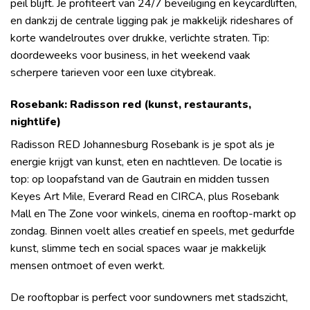
peil blijft. Je profiteert van 24/7 beveiliging en keycardliften,
en dankzij de centrale ligging pak je makkelijk rideshares of
korte wandelroutes over drukke, verlichte straten. Tip:
doordeweeks voor business, in het weekend vaak
scherpere tarieven voor een luxe citybreak.
Rosebank: Radisson red (kunst, restaurants,
nightlife)
Radisson RED Johannesburg Rosebank is je spot als je
energie krijgt van kunst, eten en nachtleven. De locatie is
top: op loopafstand van de Gautrain en midden tussen
Keyes Art Mile, Everard Read en CIRCA, plus Rosebank
Mall en The Zone voor winkels, cinema en rooftop-markt op
zondag. Binnen voelt alles creatief en speels, met gedurfde
kunst, slimme tech en social spaces waar je makkelijk
mensen ontmoet of even werkt.
De rooftopbar is perfect voor sundowners met stadszicht,