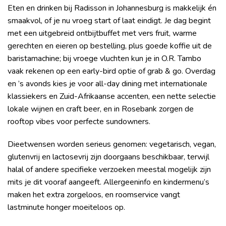
Eten en drinken bij Radisson in Johannesburg is makkelijk én
smaakvol, of je nu vroeg start of laat eindigt. Je dag begint
met een uitgebreid ontbijtbuffet met vers fruit, warme
gerechten en eieren op bestelling, plus goede koffie uit de
barista­machine; bij vroege vluchten kun je in O.R. Tambo
vaak rekenen op een early-bird optie of grab & go. Overdag
en ’s avonds kies je voor all-day dining met internationale
klassiekers en Zuid-Afrikaanse accenten, een nette selectie
lokale wijnen en craft beer, en in Rosebank zorgen de
rooftop vibes voor perfecte sundowners.
Dieetwensen worden serieus genomen: vegetarisch, vegan,
glutenvrij en lactosevrij zijn doorgaans beschikbaar, terwijl
halal of andere specifieke verzoeken meestal mogelijk zijn
mits je dit vooraf aangeeft. Allergeeninfo en kindermenu’s
maken het extra zorgeloos, en roomservice vangt
lastminute honger moeiteloos op.