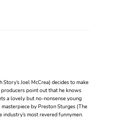
h Story’s Joel McCrea) decides to make
s producers point out that he knows
eets a lovely but no-nonsense young
c masterpiece by Preston Sturges (The
he industry’s most revered funnymen.