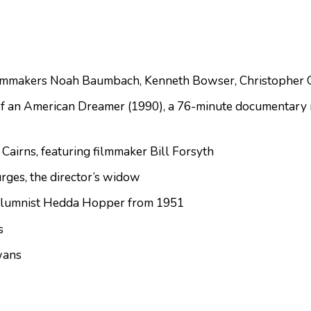
lmmakers Noah Baumbach, Kenneth Bowser, Christopher 
 of an American Dreamer
(1990), a 76-minute documentary
 Cairns, featuring filmmaker Bill Forsyth
rges, the director’s widow
columnist Hedda Hopper from 1951
s
wans