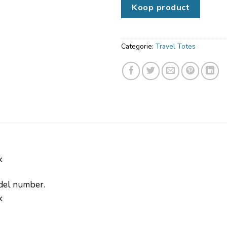
Koop product
Categorie:
Travel Totes
k
odel number.
k