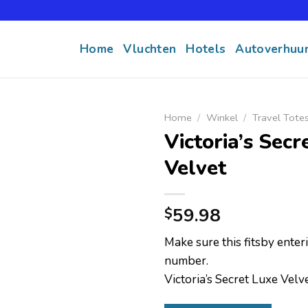
Home
Vluchten
Hotels
Autoverhuu
Home
/
Winkel
/
Travel Tote
Victoria’s Secr
Velvet
59.98
$
Make sure this fitsby ente
number.
Victoria’s Secret Luxe Velv