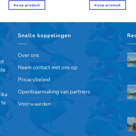
Koop product
Koop product
Snelle koppelingen
Re
Over ons
pt
Neem contact met ons op
ste
Privacybeleid
Openbaarmaking van partners
rika
 te
Voorwaarden