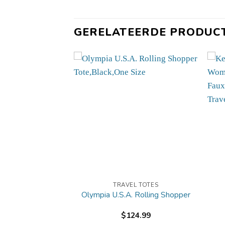
GERELATEERDE PRODUC
L TOTES
TRAVEL TOTES
l Weekend Bag
Olympia U.S.A. Rolling Shopper
nvas
2.99
$
124.99