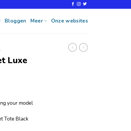
r
Bloggen
Meer
Onze websites
s
et Luxe
ring your model
et Tote Black