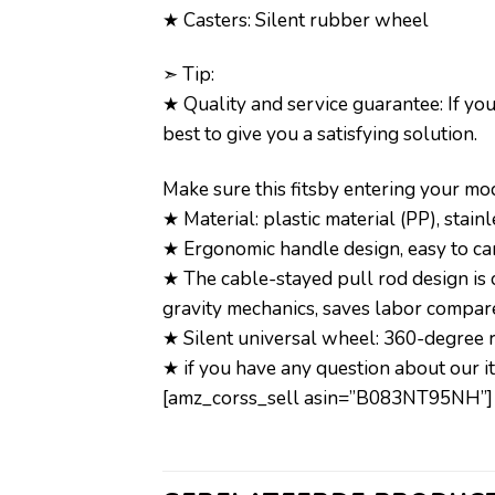
★ Casters: Silent rubber wheel
➣ Tip:
★ Quality and service guarantee: If yo
best to give you a satisfying solution.
Make sure this fitsby entering your m
★ Material: plastic material (PP), stainl
★ Ergonomic handle design, easy to ca
★ The cable-stayed pull rod design is 
gravity mechanics, saves labor compared
★ Silent universal wheel: 360-degree ro
★ if you have any question about our i
[amz_corss_sell asin=”B083NT95NH”]