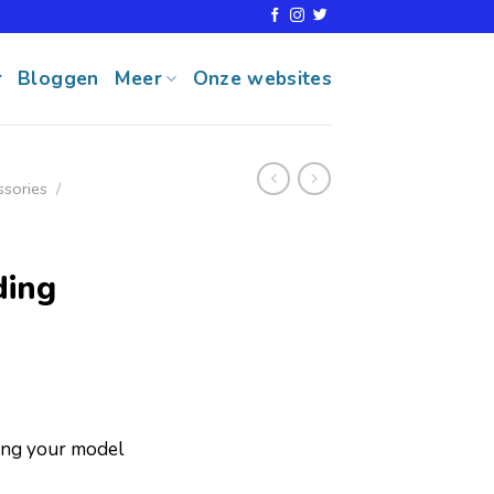
r
Bloggen
Meer
Onze websites
ssories
/
ing
ring your model