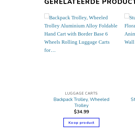
GERELATEERDE PRODUC
E CARTS
LUGGAGE CARTS
Hand Trucks
Backpack Trolley, Wheeled
S
age,80
Trolley
5.34
$
34.99
product
Koop product