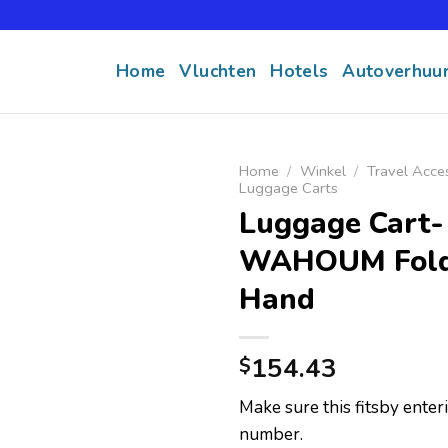
Home
Vluchten
Hotels
Autoverhuu
Home
/
Winkel
/
Travel Acce
Luggage Carts
Luggage Cart-
WAHOUM Fold
Hand
154.43
$
Make sure this fitsby ente
number.