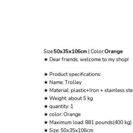
Size:
50x35x106cm
| Color:
Orange
★ Dear friends, welcome to my shop!
★ Product specifications:
★ Name: Trolley
★ Material: plastic+Iron + stainless ste
★ Weight: about 5 kg
★ quantity: 1
★ color: Orange
★ Maximum load: 881 pounds(400 kg)
★ Size: 50x35x106cm