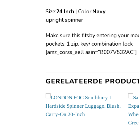
Size:
24 Inch
| Color:
Navy
upright spinner
Make sure this fitsby entering your m
pockets: 1 zip, key/ combination lock
[amz_corss_sell asin=”B007V532AC”]
GERELATEERDE PRODUC