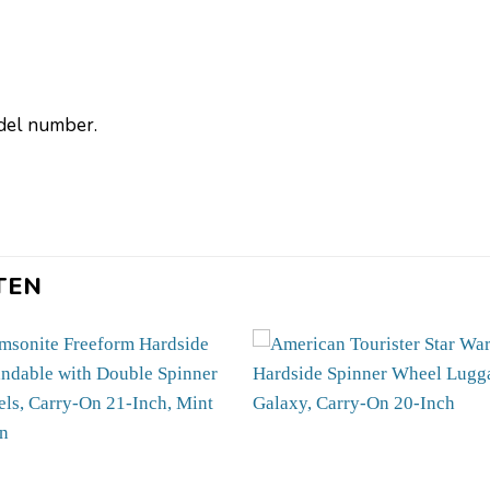
odel number.
TEN