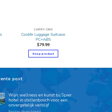
CARRY-ONS
rs
Coolife Luggage Suitcase
PC+ABS
$
79.99
Koop product
cente post
Wijn, wellness en kunst bij Spier
hotel in stellenbosch voor een
onvergetelijk verblijf
Reacties uitgeschakeld