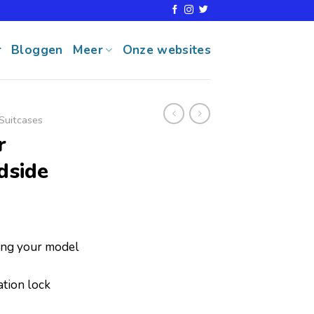
r
Bloggen
Meer
Onze websites
Suitcases
r
dside
ring your model
ation lock