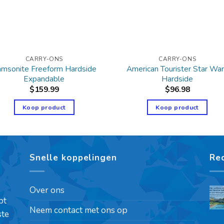
CARRY-ONS
CARRY-ONS
msonite Freeform Hardside
American Tourister Star Wa
Expandable
Hardside
$
159.99
$
96.98
Koop product
Koop product
Snelle koppelingen
Re
Over ons
pt
Neem contact met ons op
ste