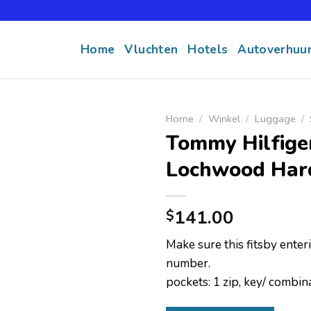
Home
Vluchten
Hotels
Autoverhuu
Home
/
Winkel
/
Luggage
/
Tommy Hilfige
Lochwood Har
141.00
$
Make sure this fitsby ente
number.
pockets: 1 zip, key/ combin