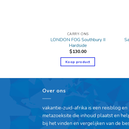
Y-ONS
CARRY-ONS
LONDON FOG Southbury II
Sa
’s Marie 21″
Hardside
2.14
$
130.00
product
Koop product
Over ons
vakantie-zuid-afrika is een reisblog en
metazoeksite die inhoud plaatst en hel
bij het vinden en vergelijken van de be