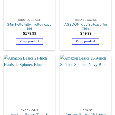
KIDS' LUGGAGE
KIDS' LUGGAGE
24in hello kitty Trolley case
AGSDON Kids Suitcase for
kid
Girls,
$
179.99
$
49.99
Koop product
Koop product
CARRY-ONS
LUGGAGE
Amazon Basics 21-Inch
Amazon Basics 25.9-inch