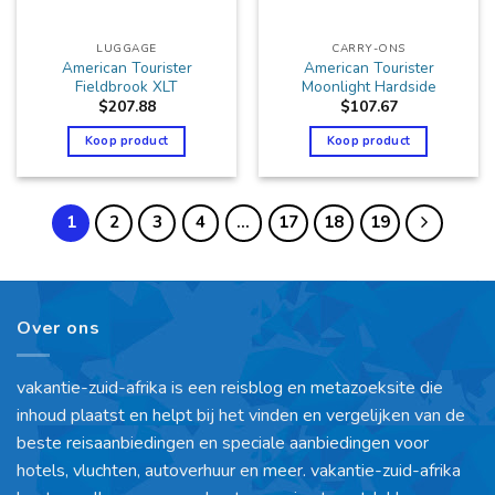
LUGGAGE
CARRY-ONS
American Tourister
American Tourister
Fieldbrook XLT
Moonlight Hardside
$
207.88
$
107.67
Koop product
Koop product
1
2
3
4
…
17
18
19
Over ons
vakantie-zuid-afrika is een reisblog en metazoeksite die
inhoud plaatst en helpt bij het vinden en vergelijken van de
beste reisaanbiedingen en speciale aanbiedingen voor
hotels, vluchten, autoverhuur en meer. vakantie-zuid-afrika